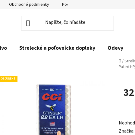
Obchodné podmienky
Podmienky ochrany osobných údajov
ivo
Strelecké a poľovnícke doplnky
Odevy
Domov
/
Strel
Pated HP,
OBĽÚBENÉ
32
Prieme
Neohod
hodnot
Značka