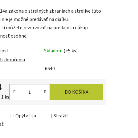
tu
 14a zákona o strelných zbraniach a strelive
túto
 nie je možné predávať na diaľku.
 si môžete rezervovať na predajni a nákup
nosť osobne.
iek.
nosť
Skladom
(>5 ks)
i doručenia
6640
3
DO KOŠÍKA
ková cena:
 1 ks
Opýtať sa
Strážiť
ať