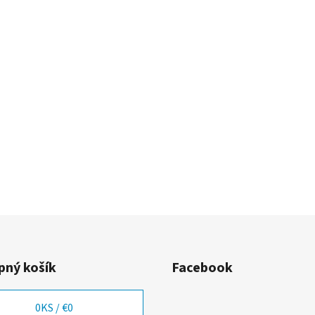
ný košík
Facebook
0
KS /
€0