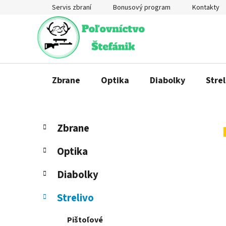
Prejsť
Servis zbraní
Bonusový program
Kontakty
na
obsah
Zbrane
Optika
Diabolky
Strel
B
K
Preskočiť
Zbrane
a
o
kategórie
t
č
Optika
e
n
g
ý
Diabolky
ó
p
r
Strelivo
a
i
e
n
Pištoľové