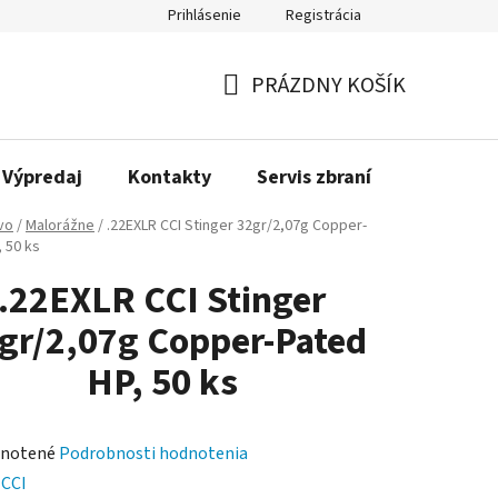
Prihlásenie
Registrácia
PRÁZDNY KOŠÍK
NÁKUPNÝ
KOŠÍK
Výpredaj
Kontakty
Servis zbraní
Bonusov
ivo
/
Malorážne
/
.22EXLR CCI Stinger 32gr/2,07g Copper-
 50 ks
.22EXLR CCI Stinger
gr/2,07g Copper-Pated
HP, 50 ks
rné
notené
Podrobnosti hodnotenia
enie
:
CCI