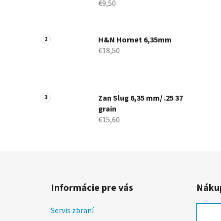
€9,50
H&N Hornet 6,35mm
€18,50
Zan Slug 6,35 mm/ .25 37
grain
€15,60
Z
á
Informácie pre vás
Nákup
p
ä
Servis zbraní
t