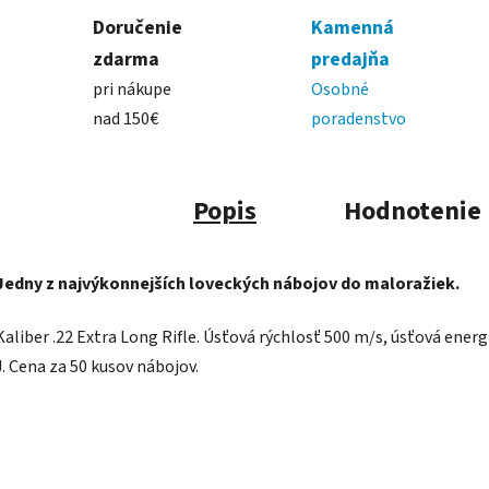
Doručenie
Kamenná
zdarma
predajňa
pri nákupe
Osobné
nad 150€
poradenstvo
Popis
Hodnotenie
Jedny z najvýkonnejších loveckých nábojov do maloražiek.
Kaliber .22 Extra Long Rifle. Úsťová rýchlosť 500 m/s, úsťová energ
J. Cena za 50 kusov nábojov.