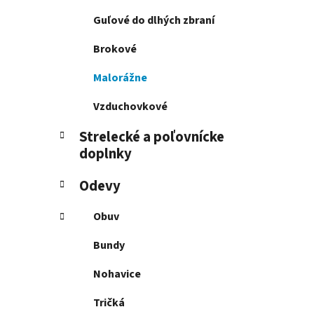
e
l
Guľové do dlhých zbraní
Brokové
Malorážne
Vzduchovkové
Strelecké a poľovnícke
doplnky
Odevy
Obuv
Bundy
Nohavice
Tričká