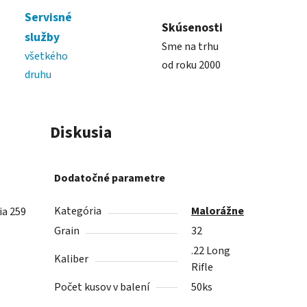
Servisné
Skúsenosti
služby
Sme na trhu
všetkého
od roku 2000
druhu
Diskusia
Dodatočné parametre
Kategória
Malorážne
ia 259
Grain
32
.22 Long
Kaliber
Rifle
Počet kusov v balení
50ks