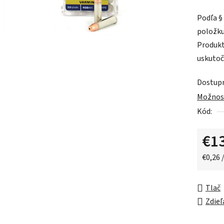
produk
Podľa §
je
položku
0,0
Produkt
z
uskutoč
5
hviezdič
Dostup
Možnost
Kód:
€1
Jednot
€0,26 /
Tlač
Zdieľ