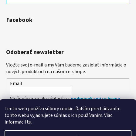
Facebook
Odoberať newsletter
Vložte svoj e-mail a my Vám budeme zasielať informácie o
nových produktoch na našom e-shope.
Email
Vložením e-mailu súhlasíte s
podmienkami ochrany
osobných údajov
Tento web používa súbory cookie. Ďalším prechádzaním
tohto webu vyjadrujete súhlas s ich používaním. Viac
PRIHLÁSIŤ SA
informácií
tu
.