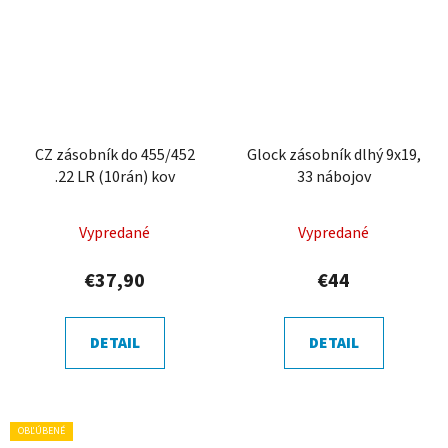
CZ zásobník do 455/452
Glock zásobník dlhý 9x19,
.22 LR (10rán) kov
33 nábojov
Vypredané
Vypredané
€37,90
€44
DETAIL
DETAIL
OBĽÚBENÉ