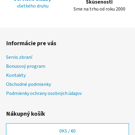
i
Skúsenosti
všetkého druhu
s
Sme na trhu od roku 2000
u
Z
á
Informácie pre vás
p
ä
Servis zbraní
t
Bonusový program
i
Kontakty
e
Obchodné podmienky
Podmienky ochrany osobných údajov
Nákupný košík
0
KS /
€0