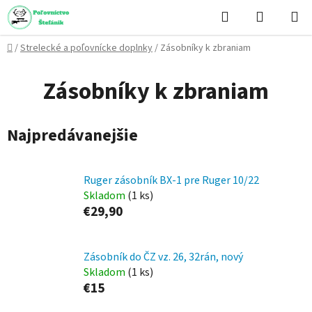
Prejsť
Hľadať
NÁKUP
na
KOŠÍK
obsah
Domov
/
Strelecké a poľovnícke doplnky
/
Zásobníky k zbraniam
Zásobníky k zbraniam
Najpredávanejšie
Ruger zásobník BX-1 pre Ruger 10/22
Skladom
(1 ks)
€29,90
Zásobník do ČZ vz. 26, 32rán, nový
Skladom
(1 ks)
€15