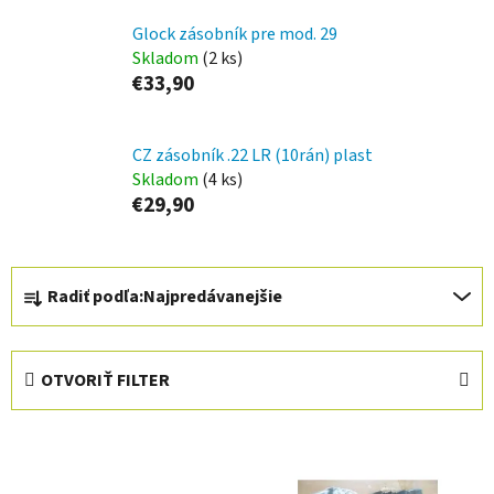
Glock zásobník pre mod. 29
Skladom
(2 ks)
€33,90
CZ zásobník .22 LR (10rán) plast
Skladom
(4 ks)
€29,90
R
Radiť podľa:
Najpredávanejšie
a
d
e
OTVORIŤ FILTER
n
i
V
e
ý
p