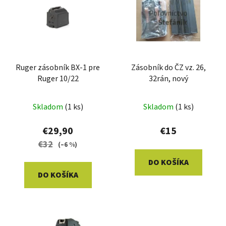
p
r
i
o
s
d
p
u
r
k
o
Ruger zásobník BX-1 pre
Zásobník do ČZ vz. 26,
t
Ruger 10/22
32rán, nový
d
o
u
v
k
Skladom
(1 ks)
Skladom
(1 ks)
t
€29,90
€15
o
€32
(–6 %)
v
DO KOŠÍKA
DO KOŠÍKA