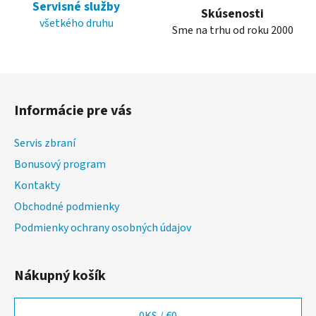
Servisné služby
i
Skúsenosti
všetkého druhu
s
Sme na trhu od roku 2000
u
Z
á
Informácie pre vás
p
ä
Servis zbraní
t
Bonusový program
i
Kontakty
e
Obchodné podmienky
Podmienky ochrany osobných údajov
Nákupný košík
0
KS /
€0