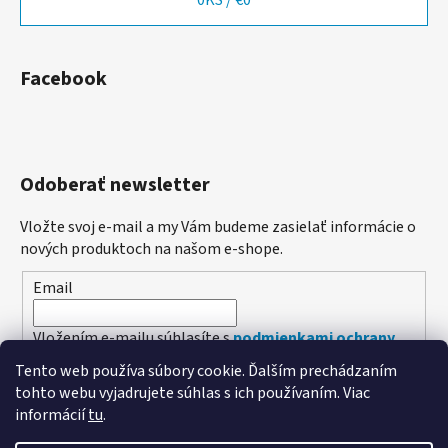
Facebook
Odoberať newsletter
Vložte svoj e-mail a my Vám budeme zasielať informácie o
nových produktoch na našom e-shope.
Email
Vložením e-mailu súhlasíte s
podmienkami ochrany
osobných údajov
Tento web používa súbory cookie. Ďalším prechádzaním
tohto webu vyjadrujete súhlas s ich používaním. Viac
PRIHLÁSIŤ SA
informácií
tu
.