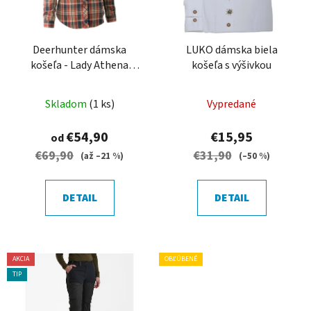
d
p
u
r
k
o
Deerhunter dámska
LUKO dámska biela
t
košeľa - Lady Athena
košeľa s výšivkou
d
o
shirt
u
v
k
Skladom
(1 ks)
Vypredané
t
€54,90
€15,95
od
o
€69,90
€31,90
(až –21 %)
(–50 %)
v
DETAIL
DETAIL
AKCIA
OBĽÚBENÉ
TIP