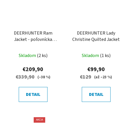
DEERHUNTER Ram
DEERHUNTER Lady
Jacket - poľovnícka
Christine Quilted Jacket
bunda
Skladom
(2 ks)
Skladom
(1 ks)
€209,90
€99,90
€339,90
€129
(–38 %)
(až –23 %)
DETAIL
DETAIL
AKCIA