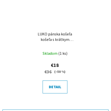
LUKO pánska košeľa
košeľa s krátkym
rukávom - výšivka dub
Skladom
(1 ks)
€18
€36
(–50 %)
DETAIL