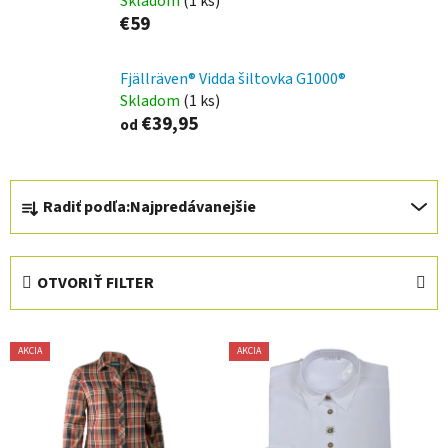
Skladom
(1 ks)
€59
Fjällräven® Vidda šiltovka G1000®
Skladom
(1 ks)
€39,95
od
R
Radiť podľa:
Najpredávanejšie
a
d
e
OTVORIŤ FILTER
n
i
V
e
AKCIA
AKCIA
ý
p
p
r
i
o
s