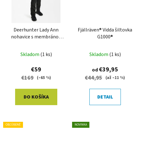
Deerhunter Lady Ann
Fjällräven® Vidda šiltovka
nohavice s membránou
G1000®
veľ. 38
Skladom
(1 ks)
Skladom
(1 ks)
€59
€39,95
od
€169
€44,95
(–65 %)
(až –11 %)
DO KOŠÍKA
DETAIL
OBĽÚBENÉ
NOVINKA