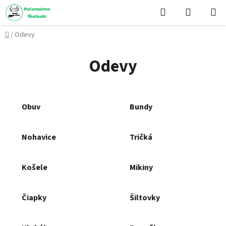
Prejsť
Hľadať
NÁKUP
na
KOŠÍK
obsah
Domov
/
Odevy
Odevy
Obuv
Bundy
Nohavice
Tričká
Košele
Mikiny
Čiapky
Šiltovky