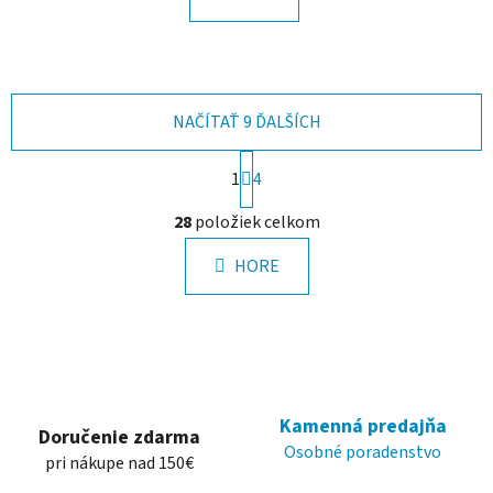
NAČÍTAŤ 9 ĎALŠÍCH
S
1
t
4
r
O
á
28
položiek celkom
v
n
l
k
HORE
á
o
d
v
a
a
c
n
i
i
e
e
p
Kamenná predajňa
Doručenie zdarma
r
Osobné poradenstvo
pri nákupe nad 150€
v