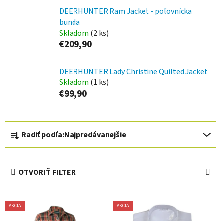
DEERHUNTER Ram Jacket - poľovnícka
bunda
Skladom
(2 ks)
€209,90
DEERHUNTER Lady Christine Quilted Jacket
Skladom
(1 ks)
€99,90
R
Radiť podľa:
Najpredávanejšie
a
d
e
OTVORIŤ FILTER
n
i
V
e
AKCIA
AKCIA
ý
p