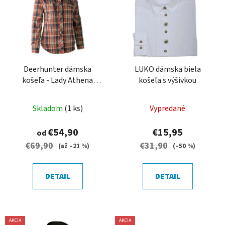
p
r
i
o
s
d
p
u
r
k
o
Deerhunter dámska
LUKO dámska biela
t
košeľa - Lady Athena
košeľa s výšivkou
d
o
shirt
u
v
k
Skladom
(1 ks)
Vypredané
t
€54,90
€15,95
od
o
€69,90
€31,90
(až –21 %)
(–50 %)
v
DETAIL
DETAIL
AKCIA
AKCIA