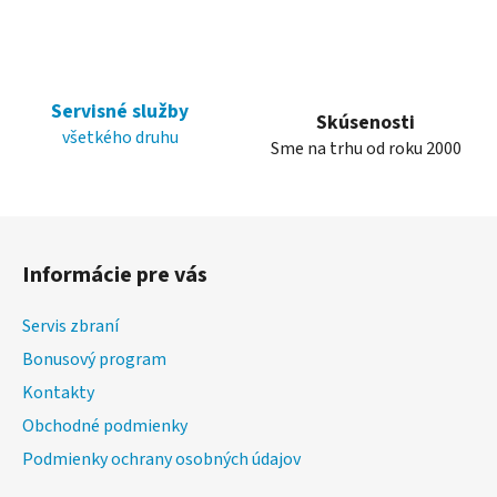
k
y
v
ý
p
Servisné služby
i
Skúsenosti
všetkého druhu
s
Sme na trhu od roku 2000
u
Z
á
Informácie pre vás
p
ä
Servis zbraní
t
Bonusový program
i
Kontakty
e
Obchodné podmienky
Podmienky ochrany osobných údajov