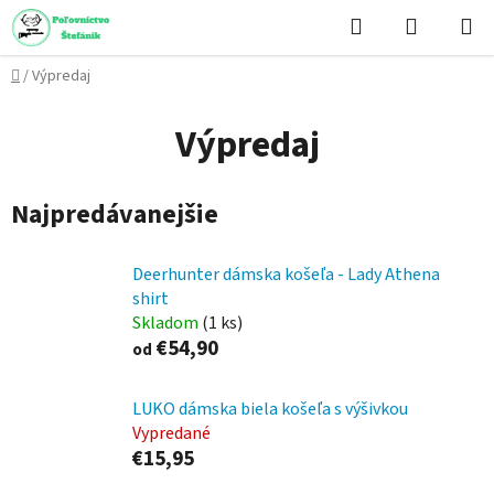
Prejsť
Hľadať
NÁKUP
na
KOŠÍK
obsah
Domov
/
Výpredaj
Výpredaj
Najpredávanejšie
Deerhunter dámska košeľa - Lady Athena
shirt
Skladom
(1 ks)
€54,90
od
LUKO dámska biela košeľa s výšivkou
Vypredané
€15,95