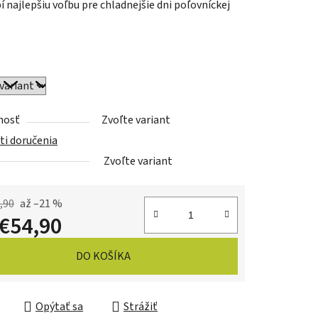
í najlepšiu voľbu pre chladnejšie dni poľovníckej
iek.
nosť
Zvoľte variant
i doručenia
Zvoľte variant
,90
až –21 %
€54,90
ková cena:
DO KOŠÍKA
Opýtať sa
Strážiť