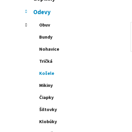
l
Odevy
Obuv
Bundy
Nohavice
Tričká
Košele
Mikiny
Čiapky
Šiltovky
Klobúky