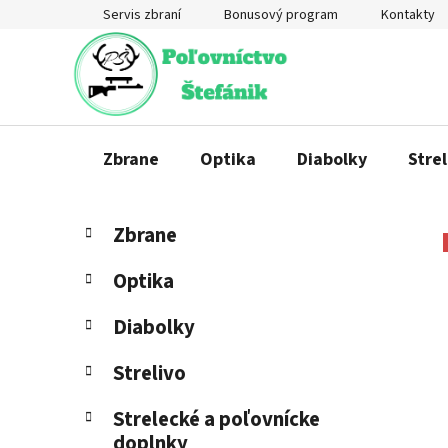
Prejsť
Servis zbraní
Bonusový program
Kontakty
na
obsah
Zbrane
Optika
Diabolky
Strel
B
K
Preskočiť
Zbrane
a
o
kategórie
t
č
Optika
e
n
g
ý
Diabolky
ó
p
r
Strelivo
a
i
e
n
Strelecké a poľovnícke
e
doplnky