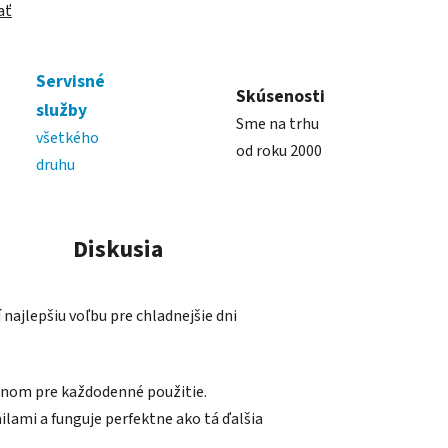
ať
Servisné
Skúsenosti
služby
Sme na trhu
všetkého
od roku 2000
druhu
Diskusia
najlepšiu voľbu pre chladnejšie dni
álnom pre každodenné použitie.
lami a funguje perfektne ako tá ďalšia