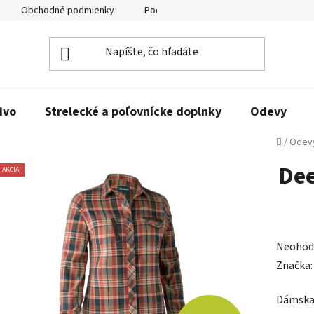
Obchodné podmienky
Podmienky ochrany osobných údajov
ivo
Strelecké a poľovnícke doplnky
Odevy
Domov
/
Odev
Dee
AKCIA
Prieme
Neohod
hodnot
Značka
produk
Dámska 
je