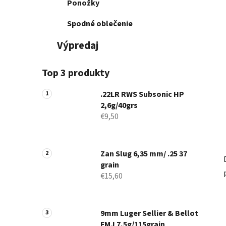
Ponožky
Spodné oblečenie
Výpredaj
Top 3 produkty
.22LR RWS Subsonic HP
2,6g/40grs
€9,50
Zan Slug 6,35 mm/ .25 37
grain
€15,60
9mm Luger Sellier & Bellot
FMJ 7,5g/115grain