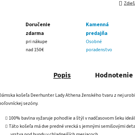
Zdieľ
Doručenie
Kamenná
zdarma
predajňa
pri nákupe
Osobné
nad 150€
poradenstvo
Popis
Hodnotenie
Dámska košeľa Deerhunter Lady Athena ženského tvaru z nej urobí 
poľovníckej sezóny.
100% bavlna vyžaruje pohodlie a štýl v nadčasovom šeku ide
Táto košeľa má dve predné vrecká s jemnými semišovými detai
vrstva pod bundu v chladnejších mesiacoch.