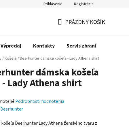
Prihlásenie
Registrácia
PRÁZDNY KOŠÍK
NÁKUPNÝ
KOŠÍK
Výpredaj
Kontakty
Servis zbraní
Bonusov
y
/
Košele
/
Deerhunter dámska košeľa - Lady Athena shirt
rhunter dámska košeľa
- Lady Athena shirt
rné
notené
Podrobnosti hodnotenia
enie
:
Deerhunter
tu
košeľa Deerhunter Lady Athena ženského tvaru z