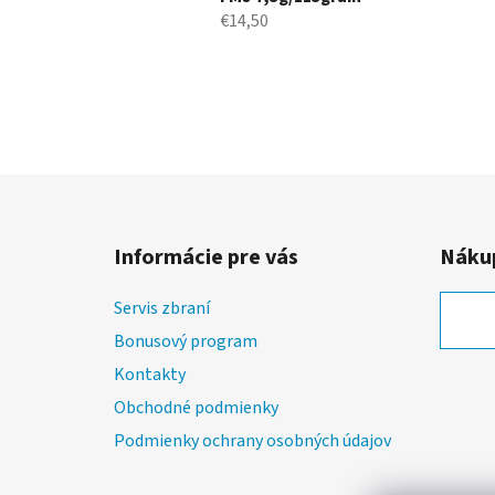
€14,50
Z
á
Informácie pre vás
Nákup
p
ä
Servis zbraní
t
Bonusový program
i
Kontakty
e
Obchodné podmienky
Podmienky ochrany osobných údajov