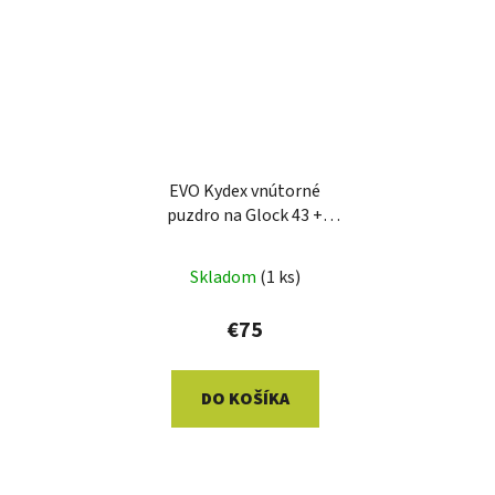
EVO Kydex vnútorné
puzdro na Glock 43 +
TLR6
Skladom
(1 ks)
€75
DO KOŠÍKA