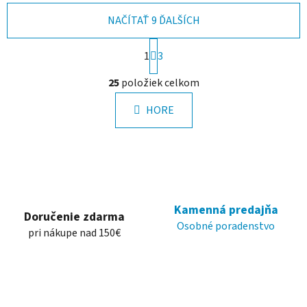
NAČÍTAŤ 9 ĎALŠÍCH
S
1
t
3
r
O
á
25
položiek celkom
v
n
l
k
HORE
á
o
d
v
a
a
c
n
i
i
e
e
p
Kamenná predajňa
Doručenie zdarma
r
Osobné poradenstvo
pri nákupe nad 150€
v
k
y
v
ý