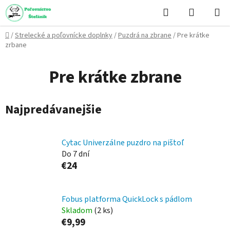
Prejsť
Hľadať
NÁKUP
na
KOŠÍK
obsah
Domov
/
Strelecké a poľovnícke doplnky
/
Puzdrá na zbrane
/
Pre krátke
zrbane
Pre krátke zbrane
Najpredávanejšie
Cytac Univerzálne puzdro na pištoľ
Do 7 dní
€24
Fobus platforma QuickLock s pádlom
Skladom
(2 ks)
€9,99