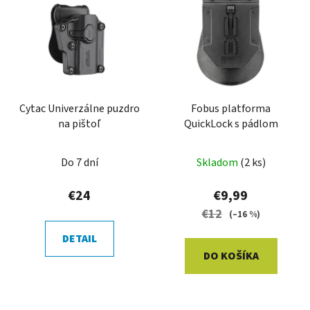
ý
p
p
r
i
o
s
d
p
u
r
k
o
Cytac Univerzálne puzdro
Fobus platforma
t
na pištoľ
QuickLock s pádlom
d
o
u
v
k
Do 7 dní
Skladom
(2 ks)
t
€24
€9,99
o
€12
(–16 %)
v
DETAIL
DO KOŠÍKA