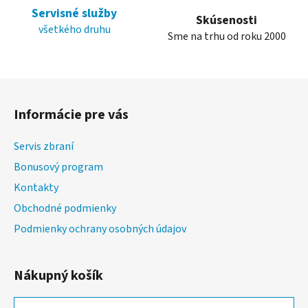
p
Servisné služby
i
Skúsenosti
všetkého druhu
s
Sme na trhu od roku 2000
u
Z
á
Informácie pre vás
p
ä
Servis zbraní
t
Bonusový program
i
Kontakty
e
Obchodné podmienky
Podmienky ochrany osobných údajov
Nákupný košík