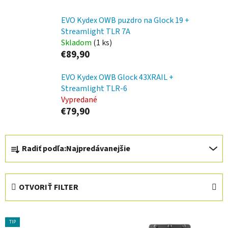
EVO Kydex OWB puzdro na Glock 19 +
Streamlight TLR 7A
Skladom
(1 ks)
€89,90
EVO Kydex OWB Glock 43XRAIL +
Streamlight TLR-6
Vypredané
€79,90
R
Radiť podľa:
Najpredávanejšie
a
d
e
OTVORIŤ FILTER
n
i
V
e
TIP