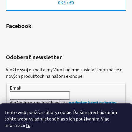
0
KS /
€0
Facebook
Odoberať newsletter
Vložte svoj e-mail a my Vám budeme zasielať informácie o
nových produktoch na našom e-shope.
Email
Vložením e-mailu súhlasíte s
podmienkami ochrany
osobných údajov
Tento web používa súbory cookie. Ďalším prechádzaním
tohto webu vyjadrujete súhlas s ich používaním. Viac
PRIHLÁSIŤ SA
informácií
tu
.