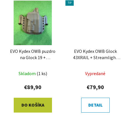
TIP
EVO Kydex OWB puzdro
EVO Kydex OWB Glock
na Glock 19 +
43XRAIL + Streamlight
Streamlight TLR 7A
TLR-6
Skladom
(1 ks)
Vypredané
€89,90
€79,90
DO KOŠÍKA
DETAIL