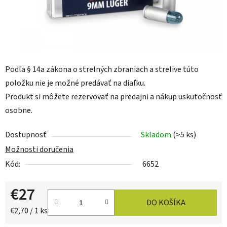
Podľa § 14a zákona o strelných zbraniach a strelive
túto
položku nie je možné predávať na diaľku.
Produkt si môžete rezervovať na predajni a nákup uskutočnosť
osobne.
Dostupnosť
Skladom
(>5 ks)
Možnosti doručenia
Kód:
6652
€27
DO KOŠÍKA
Jednotková cena:
€2,70 / 1 ks