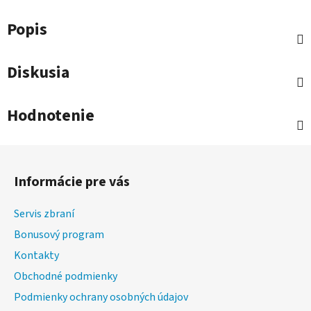
Popis
Diskusia
Hodnotenie
Z
á
Informácie pre vás
p
ä
Servis zbraní
t
Bonusový program
i
Kontakty
e
Obchodné podmienky
Podmienky ochrany osobných údajov