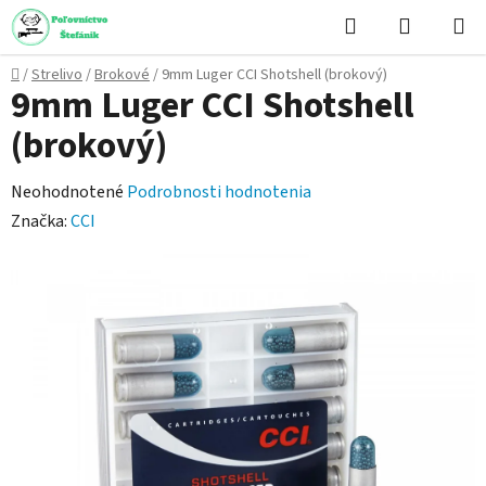
Prejsť
Hľadať
NÁKUP
na
KOŠÍK
obsah
Domov
/
Strelivo
/
Brokové
/
9mm Luger CCI Shotshell (brokový)
9mm Luger CCI Shotshell
(brokový)
Priemerné
Neohodnotené
Podrobnosti hodnotenia
hodnotenie
Značka:
CCI
produktu
je
0,0
z
5
hviezdičiek.