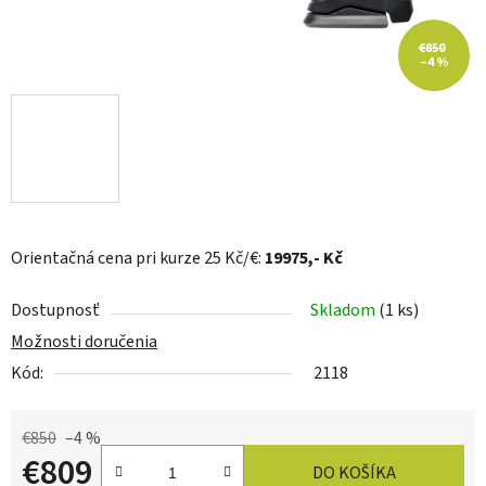
€850
–4 %
Orientačná cena pri kurze 25 Kč/€:
19975
,- Kč
Dostupnosť
Skladom
(1 ks)
Možnosti doručenia
Kód:
2118
€850
–4 %
€809
DO KOŠÍKA