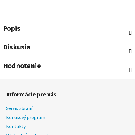
Popis
Diskusia
Hodnotenie
Z
á
Informácie pre vás
p
ä
Servis zbraní
t
Bonusový program
i
Kontakty
e