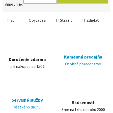
Jednotková cena:
€809 / 1 ks
Tlač
Opýtať sa
Strážiť
Zdieľať
Kamenná predajňa
Doručenie zdarma
Osobné poradenstvo
pri nákupe nad 150€
Servisné služby
Skúsenosti
všetkého druhu
Sme na trhu od roku 2000