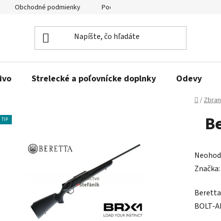
Obchodné podmienky
Podmienky ochrany osobných údajov
ivo
Strelecké a poľovnícke doplnky
Odevy
Domov
/
Zbra
Be
TIP
Prieme
Neohod
hodnot
Značka
produk
Berett
je
BOLT-A
0,0