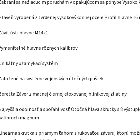
Zabráni sa nežiaducim poruchám v opakujúcom sa pohybe Vysoko k
Hlaveň vyrobená z tvrdenej vysokovýkonnej ocele Profil hlavne 1
Závit ústi hlavne M14x1
Vymeniteľné hlavne rôznych kalibrov
Unikátny uzamykací systém
Založené na systéme vojenských útočných pušiek
Beretta Záver z matnej čiernej eloxovanej hliníkovej zliatiny
Najvyššia odolnosť a spoľahlivosť Otočná hlava skrutky s 8 výstup
kalibroch magnum
Lineárna skrutka s priamym ťahom s rukoväťou záveru, ktorú mož