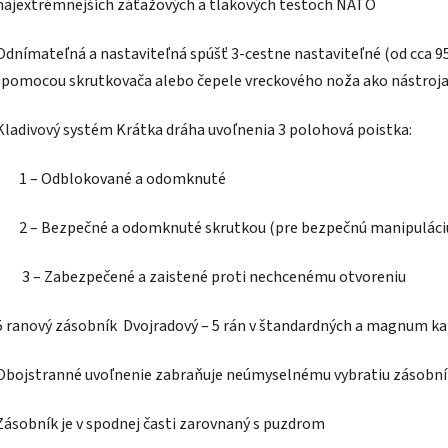
najextrémnejších záťažových a tlakových testoch NATO
Odnímateľná a nastaviteľná spúšť 3-cestne nastaviteľné (od cca 9
(pomocou skrutkovača alebo čepele vreckového noža ako nástroja
Kladivový systém Krátka dráha uvoľnenia 3 polohová poistka:
1 – Odblokované a odomknuté
2 – Bezpečné a odomknuté skrutkou (pre bezpečnú manipuláci
3 – Zabezpečené a zaistené proti nechcenému otvoreniu
5 ranový zásobník Dvojradový – 5 rán v štandardných a magnum ka
Obojstranné uvoľnenie zabraňuje neúmyselnému vybratiu zásobn
Zásobník je v spodnej časti zarovnaný s puzdrom