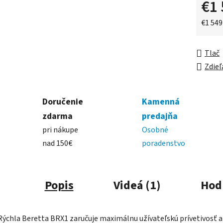
€1 
Jednot
€1 549 
Tlač
Zdieľ
Doručenie
Kamenná
zdarma
predajňa
pri nákupe
Osobné
nad 150€
poradenstvo
Popis
Videá (1)
Hod
Rýchla Beretta BRX1 zaručuje maximálnu užívateľskú prívetivosť a 