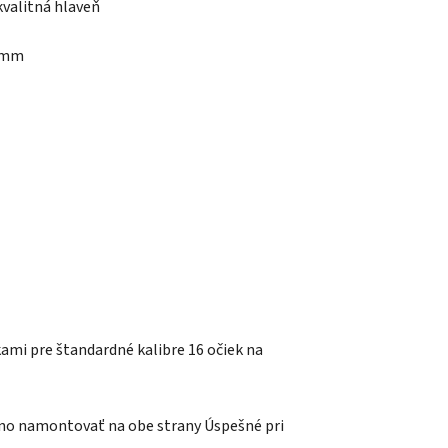
valitná hlaveň
6 mm
kami pre štandardné kalibre 16 očiek na
no namontovať na obe strany Úspešné pri