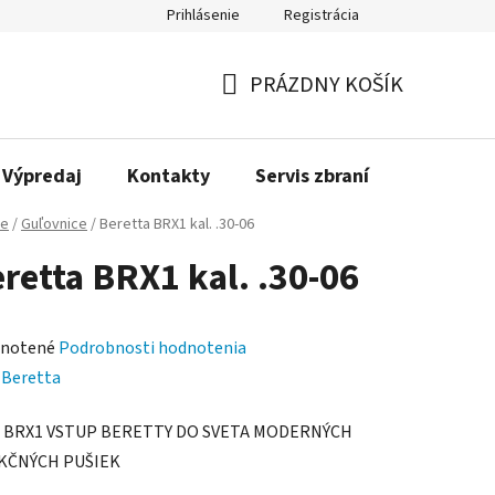
Prihlásenie
Registrácia
PRÁZDNY KOŠÍK
NÁKUPNÝ
KOŠÍK
Výpredaj
Kontakty
Servis zbraní
Bonusov
ne
/
Guľovnice
/
Beretta BRX1 kal. .30-06
retta BRX1 kal. .30-06
rné
notené
Podrobnosti hodnotenia
enie
:
Beretta
tu
a BRX1 VSTUP BERETTY DO SVETA MODERNÝCH
KČNÝCH PUŠIEK