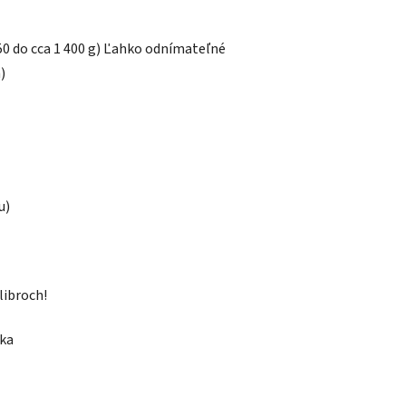
50 do cca 1 400 g) Ľahko odnímateľné
)
u)
libroch!
íka