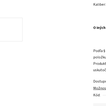
z
Kaliber:
5
hviezdič
O iných
Podľa §
položku
Produkt
uskutoč
Dostup
Možnost
Kód: