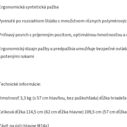
Ergonomická syntetická pažba
Vyvinuté po rozsiahlom štúdiu s množstvom rôznych polymérovýc
Priľnavý povrch s príjemným pocitom, optimálnou hmotnosťou a 
Ergonomický dizajn pažby a predpažbia umožňuje bezpečné ovládani
spotenými rukami
Technické informácie:
Hmotnosť 3,3 kg (s 57 cm hlavňou, bez puškohľadu) dĺžka hriadeľ
Celková dĺžka 114,5 cm (62 cm dĺžka hlavne) 109,5 cm (57 cm dĺžka
Závit na ústi hlavne M14x1