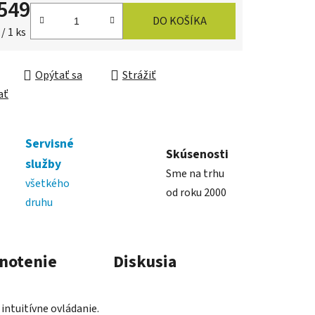
549
DO KOŠÍKA
ková cena:
/ 1 ks
Opýtať sa
Strážiť
ať
Servisné
Skúsenosti
služby
Sme na trhu
všetkého
od roku 2000
druhu
notenie
Diskusia
intuitívne ovládanie.