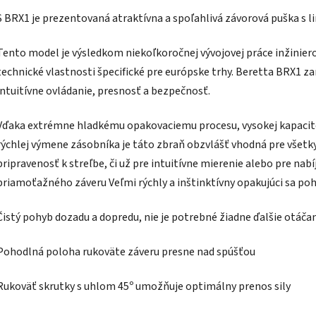
S BRX1 je prezentovaná atraktívna a spoľahlivá závorová puška s
Tento model je výsledkom niekoľkoročnej vývojovej práce inžiniero
technické vlastnosti špecifické pre európske trhy. Beretta BRX1 z
intuitívne ovládanie, presnosť a bezpečnosť.
Vďaka extrémne hladkému opakovaciemu procesu, vysokej kapacite
rýchlej výmene zásobníka je táto zbraň obzvlášť vhodná pre všetky 
pripravenosť k streľbe, či už pre intuitívne mierenie alebo pre nab
priamoťažného záveru Veľmi rýchly a inštinktívny opakujúci sa po
Čistý pohyb dozadu a dopredu, nie je potrebné žiadne ďalšie otáča
Pohodlná poloha rukoväte záveru presne nad spúšťou
Rukoväť skrutky s uhlom 45º umožňuje optimálny prenos sily