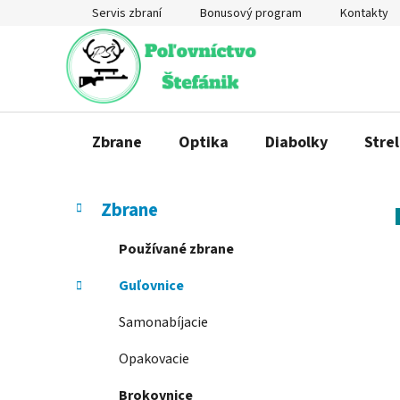
Prejsť
Servis zbraní
Bonusový program
Kontakty
na
obsah
Zbrane
Optika
Diabolky
Strel
B
K
Preskočiť
Zbrane
a
o
kategórie
t
č
Používané zbrane
e
n
g
Guľovnice
ý
ó
p
r
Samonabíjacie
a
i
e
n
Opakovacie
e
Brokovnice