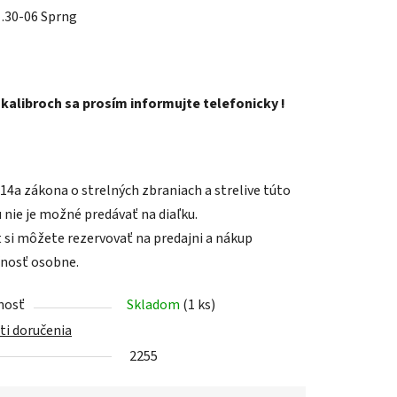
 .30-06 Sprng
iek.
 kalibroch sa prosím informujte telefonicky !
 14a zákona o strelných zbraniach a strelive
túto
 nie je možné predávať na diaľku.
 si môžete rezervovať na predajni a nákup
nosť osobne.
nosť
Skladom
(1 ks)
i doručenia
2255