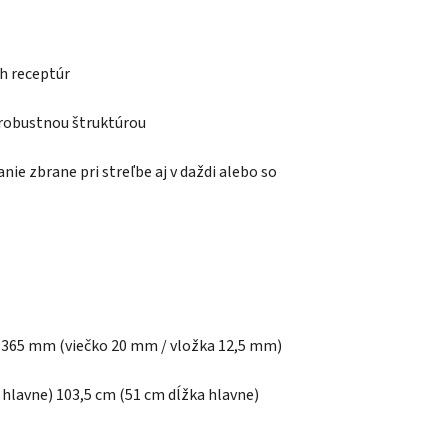
h receptúr
robustnou štruktúrou
e zbrane pri streľbe aj v daždi alebo so
a 365 mm (viečko 20 mm / vložka 12,5 mm)
 hlavne) 103,5 cm (51 cm dĺžka hlavne)