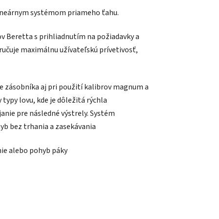
 lineárnym systémom priameho ťahu.
v Beretta s prihliadnutím na požiadavky a
aručuje maximálnu užívateľskú prívetivosť,
 zásobníka aj pri použití kalibrov magnum a
typy lovu, kde je dôležitá rýchla
íjanie pre následné výstrely. Systém
hyb bez trhania a zasekávania
nie alebo pohyb páky