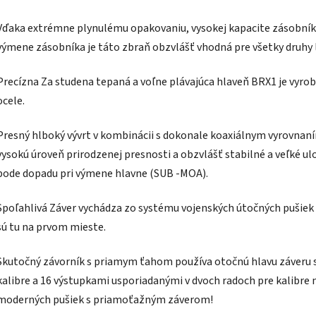
Vďaka extrémne plynulému opakovaniu, vysokej kapacite zásobníka 
výmene zásobníka je táto zbraň obzvlášť vhodná pre všetky druhy lo
Precízna Za studena tepaná a voľne plávajúca hlaveň BRX1 je vyro
ocele.
Presný hlboký vývrt v kombinácii s dokonale koaxiálnym vyrovnaní
vysokú úroveň prirodzenej presnosti a obzvlášť stabilné a veľké ul
bode dopadu pri výmene hlavne (SUB -MOA).
Spoľahlivá Záver vychádza zo systému vojenských útočných pušiek
sú tu na prvom mieste.
Skutočný závorník s priamym ťahom používa otočnú hlavu záveru s
kalibre a 16 výstupkami usporiadanými v dvoch radoch pre kalibre 
moderných pušiek s priamoťažným záverom!