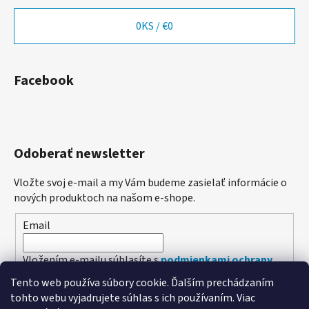
0
KS /
€0
Facebook
Odoberať newsletter
Vložte svoj e-mail a my Vám budeme zasielať informácie o
nových produktoch na našom e-shope.
Email
Vložením e-mailu súhlasíte s
podmienkami ochrany
osobných údajov
Tento web používa súbory cookie. Ďalším prechádzaním
tohto webu vyjadrujete súhlas s ich používaním. Viac
PRIHLÁSIŤ SA