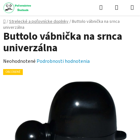
Prejsť
Hľadať
NÁKUP
na
KOŠÍK
obsah
Domov
/
Strelecké a poľovnícke doplnky
/
Buttolo vábnička na srnca
univerzálna
Buttolo vábnička na srnca
univerzálna
Priemerné
Neohodnotené
Podrobnosti hodnotenia
hodnotenie
OBĽÚBENÉ
produktu
je
0,0
z
5
hviezdičiek.