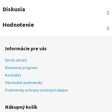
Diskusia
Hodnotenie
Z
á
Informácie pre vás
p
ä
Servis zbraní
t
Bonusový program
i
Kontakty
e
Obchodné podmienky
Podmienky ochrany osobných údajov
Nákupný košík