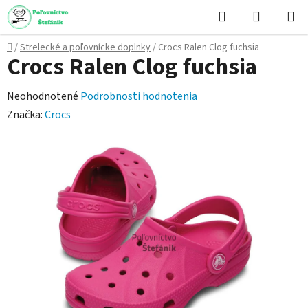
Prejsť
Hľadať
NÁKUP
na
KOŠÍK
obsah
Domov
/
Strelecké a poľovnícke doplnky
/
Crocs Ralen Clog fuchsia
Crocs Ralen Clog fuchsia
Priemerné
Neohodnotené
Podrobnosti hodnotenia
hodnotenie
Značka:
Crocs
produktu
je
0,0
z
5
hviezdičiek.