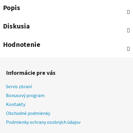
Popis
Diskusia
Hodnotenie
Z
á
Informácie pre vás
p
ä
Servis zbraní
t
Bonusový program
i
Kontakty
e
Obchodné podmienky
Podmienky ochrany osobných údajov