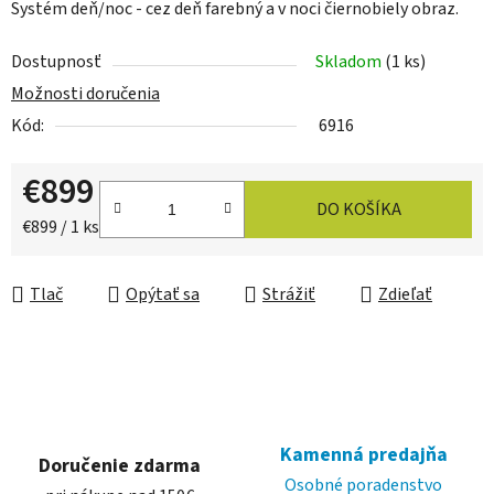
Systém deň/noc - cez deň farebný a v noci čiernobiely obraz.
Dostupnosť
Skladom
(1 ks)
Možnosti doručenia
Kód:
6916
€899
DO KOŠÍKA
Jednotková cena:
€899 / 1 ks
Tlač
Opýtať sa
Strážiť
Zdieľať
Kamenná predajňa
Doručenie zdarma
Osobné poradenstvo