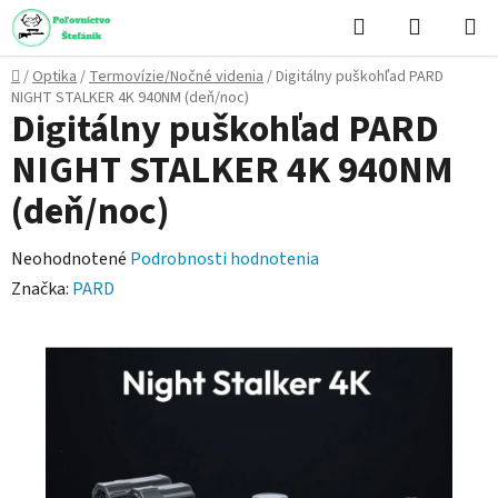
Prejsť
Hľadať
NÁKUP
na
KOŠÍK
obsah
Domov
/
Optika
/
Termovízie/Nočné videnia
/
Digitálny puškohľad PARD
NIGHT STALKER 4K 940NM (deň/noc)
Digitálny puškohľad PARD
NIGHT STALKER 4K 940NM
(deň/noc)
Priemerné
Neohodnotené
Podrobnosti hodnotenia
hodnotenie
Značka:
PARD
produktu
je
0,0
z
5
hviezdičiek.