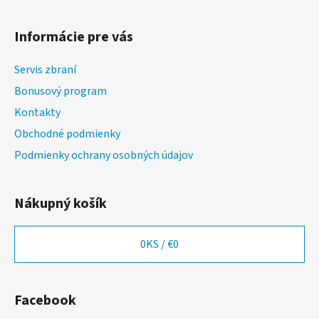
Z
á
Informácie pre vás
p
ä
Servis zbraní
t
Bonusový program
i
Kontakty
e
Obchodné podmienky
Podmienky ochrany osobných údajov
Nákupný košík
0
KS /
€0
Facebook