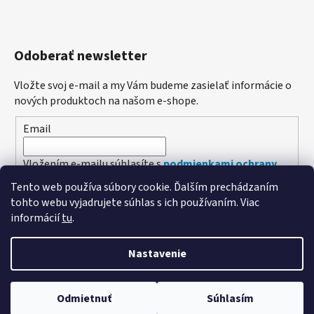
Odoberať newsletter
Vložte svoj e-mail a my Vám budeme zasielať informácie o
nových produktoch na našom e-shope.
Email
Vložením e-mailu súhlasíte s
podmienkami ochrany
osobných údajov
Tento web používa súbory cookie. Ďalším prechádzaním
tohto webu vyjadrujete súhlas s ich používaním. Viac
PRIHLÁSIŤ SA
informácií
tu
.
Nastavenie
Vytvoril Shoptet
Odmietnuť
Súhlasím
Copyright 2026
Poľovníctvo Štefánik
. Všetky práva