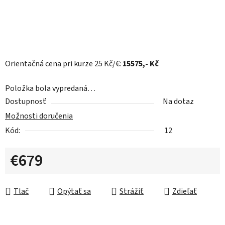
Orientačná cena pri kurze 25 Kč/€:
15575
,- Kč
Položka bola vypredaná…
Dostupnosť
Na dotaz
Možnosti doručenia
Kód:
12
€679
Jednotková cena:
Tlač
Opýtať sa
Strážiť
Zdieľať