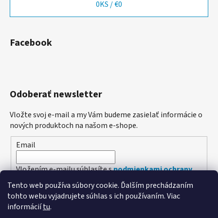
0
KS /
€0
Facebook
Odoberať newsletter
Vložte svoj e-mail a my Vám budeme zasielať informácie o
nových produktoch na našom e-shope.
Email
Vložením e-mailu súhlasíte s
podmienkami ochrany
osobných údajov
Tento web používa súbory cookie. Ďalším prechádzaním
tohto webu vyjadrujete súhlas s ich používaním. Viac
PRIHLÁSIŤ SA
informácií
tu
.