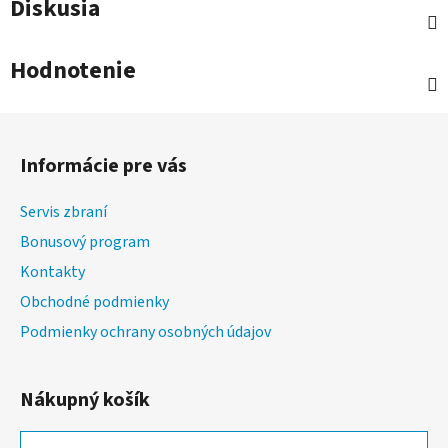
Diskusia
Hodnotenie
Z
á
Informácie pre vás
p
ä
Servis zbraní
t
Bonusový program
i
Kontakty
e
Obchodné podmienky
Podmienky ochrany osobných údajov
Nákupný košík