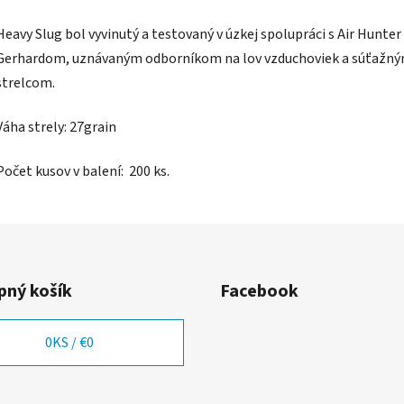
Heavy Slug bol vyvinutý a testovaný v úzkej spolupráci s Air Hunter
Gerhardom, uznávaným odborníkom na lov vzduchoviek a súťažn
strelcom.
Váha strely: 27grain
Počet kusov v balení: 200 ks.
ný košík
Facebook
0
KS /
€0