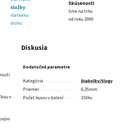
Skúsenosti
služby
Sme na trhu
všetkého
od roku 2000
druhu
Diskusia
Dodatočné parametre
enosti
Kategória
Diabolky/Slugy
Priemer
6,35mm
čkou v
Počet kusov v balení
150ks
kovým