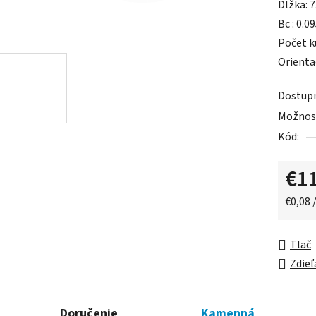
Dĺžka: 
0,0
Bc : 0.0
z
Počet ku
5
Orienta
hviezdič
Dostup
Možnost
Kód:
€1
Jednot
€0,08 /
Tlač
Zdieľ
Doručenie
Kamenná