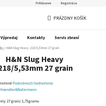
Prihlásenie
Registrácia
PRÁZDNY KOŠÍK
NÁKUPNÝ
KOŠÍK
Výpredaj
Kontakty
Servis zbraní
Bonusov
lky
/
H&N Slug Heavy .218/5,53mm 27 grain
H&N Slug Heavy
218/5,53mm 27 grain
rné
notené
Podrobnosti hodnotenia
enie
:
Haendler&Natermann
tu
rely: 27 grain/ 1,75gramu