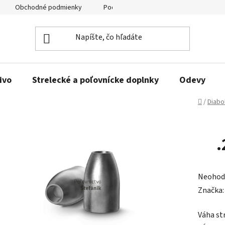
Obchodné podmienky
Podmienky ochrany osobných údajov
ivo
Strelecké a poľovnícke doplnky
Odevy
Domov
/
Diabo
.
Prieme
Neohod
hodnot
Značka
produk
Váha st
je