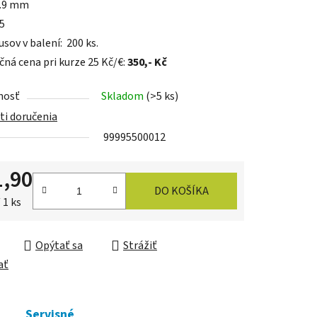
7.9 mm
95
sov v balení: 200 ks.
čná cena pri kurze 25 Kč/€:
350
,- Kč
iek.
nosť
Skladom
(>5 ks)
i doručenia
99995500012
1,90
DO KOŠÍKA
ková cena:
 1 ks
Opýtať sa
Strážiť
ať
Servisné