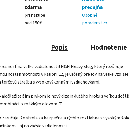
zdarma
predajňa
pri nákupe
Osobné
nad 150€
poradenstvo
Popis
Hodnotenie
Presnosť na veľké vzdialenosti! H&N Heavy Slug, ktorý rozširuje
možnosti hmotnosti v kalibri .22, je určený pre lov na veľké vzdial
a terčovú streľbu s vysokovýkonnými vzduchovkami.
Najdôležitejším prvkom je nový dizajn dutého hrotu s veľkou došti
kombinácii s mäkkým olovom. T
o zaručuje, že strela sa bezpečne a rýchlo roztiahne s vysokým šo
účinkom – aj na väčšie vzdialenosti.