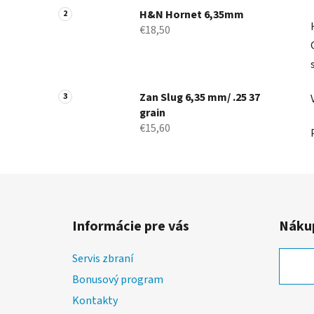
H&N Hornet 6,35mm
€18,50
Zan Slug 6,35 mm/ .25 37
grain
€15,60
Z
á
Informácie pre vás
Nákup
p
ä
Servis zbraní
t
Bonusový program
i
Kontakty
e