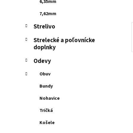
l
6,35mm
7,62mm
Strelivo
Strelecké a poľovnícke
doplnky
Odevy
Obuv
Bundy
Nohavice
Tričká
Košele