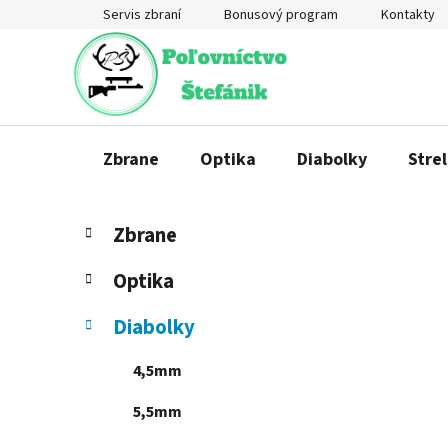
Prejsť
Servis zbraní
Bonusový program
Kontakty
na
obsah
Zbrane
Optika
Diabolky
Strel
B
K
Preskočiť
Zbrane
a
o
kategórie
t
č
Optika
e
n
g
ý
Diabolky
ó
p
r
4,5mm
a
i
e
n
5,5mm
e