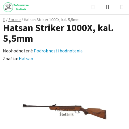
Prejsť
Hľadať
NÁKUP
na
KOŠÍK
obsah
Domov
/
Zbrane
/
Hatsan Striker 1000X, kal. 5,5mm
Hatsan Striker 1000X, kal.
5,5mm
Priemerné
Neohodnotené
Podrobnosti hodnotenia
hodnotenie
Značka:
Hatsan
produktu
je
0,0
z
5
hviezdičiek.