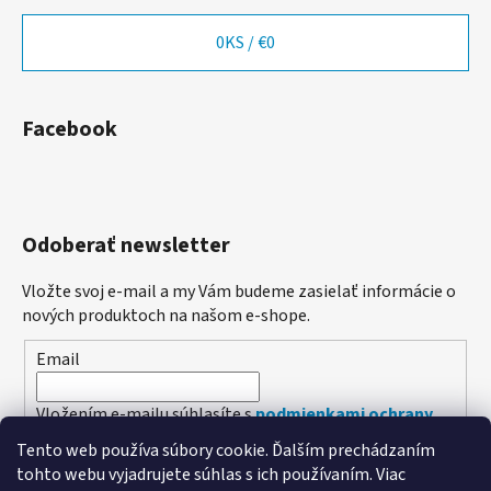
0
KS /
€0
Facebook
Odoberať newsletter
Vložte svoj e-mail a my Vám budeme zasielať informácie o
nových produktoch na našom e-shope.
Email
Vložením e-mailu súhlasíte s
podmienkami ochrany
osobných údajov
Tento web používa súbory cookie. Ďalším prechádzaním
tohto webu vyjadrujete súhlas s ich používaním. Viac
PRIHLÁSIŤ SA