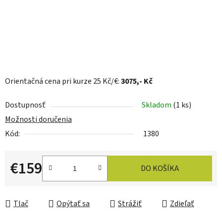
Orientačná cena pri kurze 25 Kč/€:
3075
,- Kč
Dostupnosť
Skladom
(1 ks)
Možnosti doručenia
Kód:
1380
€159
DO KOŠÍKA
Jednotková cena:
Tlač
Opýtať sa
Strážiť
Zdieľať