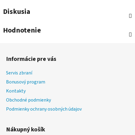
Diskusia
Hodnotenie
Z
á
Informácie pre vás
p
ä
Servis zbraní
t
Bonusový program
i
Kontakty
e
Obchodné podmienky
Podmienky ochrany osobných údajov
Nákupný košík