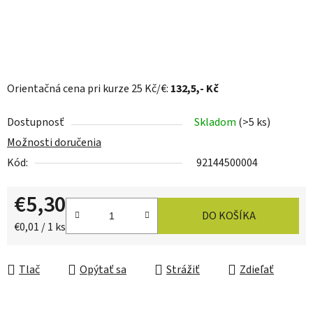
Orientačná cena pri kurze 25 Kč/€:
132,5
,- Kč
Dostupnosť
Skladom
(>5 ks)
Možnosti doručenia
Kód:
92144500004
€5,30
DO KOŠÍKA
Jednotková cena:
€0,01 / 1 ks
Tlač
Opýtať sa
Strážiť
Zdieľať