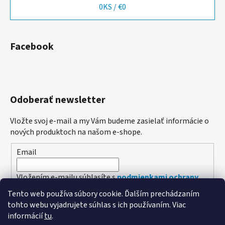
0
KS /
€0
Facebook
Odoberať newsletter
Vložte svoj e-mail a my Vám budeme zasielať informácie o
nových produktoch na našom e-shope.
Email
Vložením e-mailu súhlasíte s
podmienkami ochrany
osobných údajov
Tento web používa súbory cookie. Ďalším prechádzaním
tohto webu vyjadrujete súhlas s ich používaním. Viac
PRIHLÁSIŤ SA
informácií
tu
.