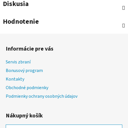
Diskusia
Hodnotenie
Z
á
Informácie pre vás
p
ä
Servis zbraní
t
Bonusový program
i
Kontakty
e
Obchodné podmienky
Podmienky ochrany osobných údajov
Nákupný košík