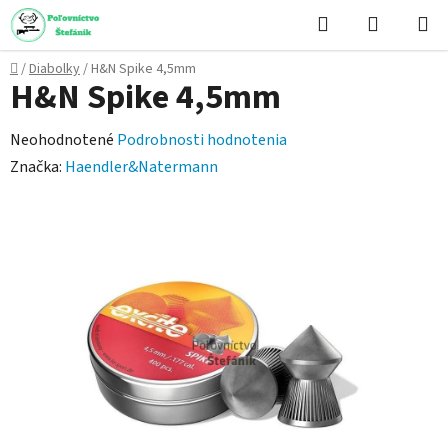
Prejsť
Hľadať
NÁKUP
na
KOŠÍK
obsah
Domov
/
Diabolky
/
H&N Spike 4,5mm
H&N Spike 4,5mm
Priemerné
Neohodnotené
Podrobnosti hodnotenia
hodnotenie
Značka:
Haendler&Natermann
produktu
je
0,0
z
5
hviezdičiek.