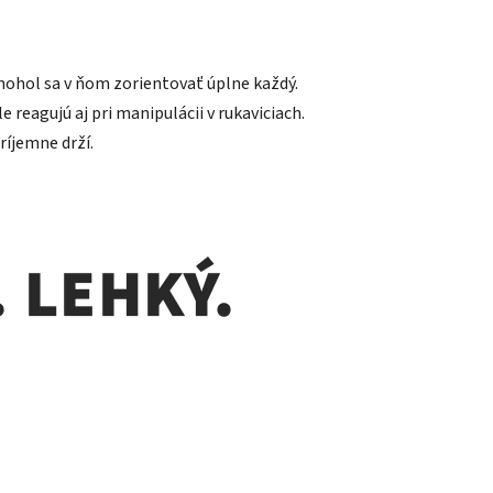
 mohol sa v ňom zorientovať úplne každý.
reagujú aj pri manipulácii v rukaviciach.
ríjemne drží.