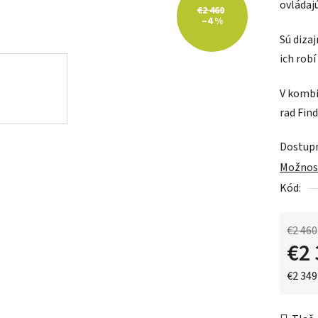
ovládajú
0,0
€2 460
–4 %
z
Sú diza
5
ich robí
hviezdič
V kombi
rad Find
Dostup
Možnost
Kód:
€2 460
€2 
Jednot
€2 349 