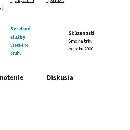
Opýtať sa
Strážiť
ať
Servisné
Skúsenosti
služby
Sme na trhu
všetkého
od roku 2000
druhu
notenie
Diskusia