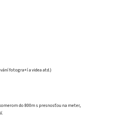
ování fotogra+í a videa atd.)
ľkomerom do 800m s presnosťou na meter,
í.