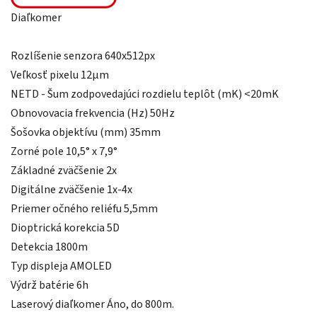
Diaľkomer
Rozlíšenie senzora 640x512px
Veľkosť pixelu 12µm
NETD - Šum zodpovedajúci rozdielu teplôt (mK) <20mK
Obnovovacia frekvencia (Hz) 50Hz
Šošovka objektívu (mm) 35mm
Zorné pole 10,5° x 7,9°
Základné zväčšenie 2x
Digitálne zväčšenie 1x-4x
Priemer očného reliéfu 5,5mm
Dioptrická korekcia 5D
Detekcia 1800m
Typ displeja AMOLED
Výdrž batérie 6h
Laserový diaľkomer Áno, do 800m.