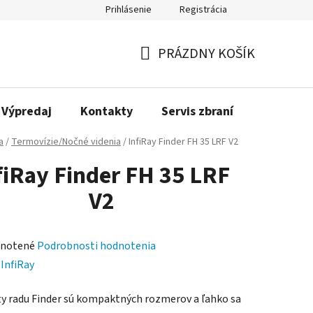
Prihlásenie
Registrácia
PRÁZDNY KOŠÍK
NÁKUPNÝ
KOŠÍK
Výpredaj
Kontakty
Servis zbraní
Bonusov
a
/
Termovízie/Nočné videnia
/
InfiRay Finder FH 35 LRF V2
fiRay Finder FH 35 LRF
V2
rné
notené
Podrobnosti hodnotenia
enie
:
InfiRay
tu
y radu Finder sú kompaktných rozmerov a ľahko sa