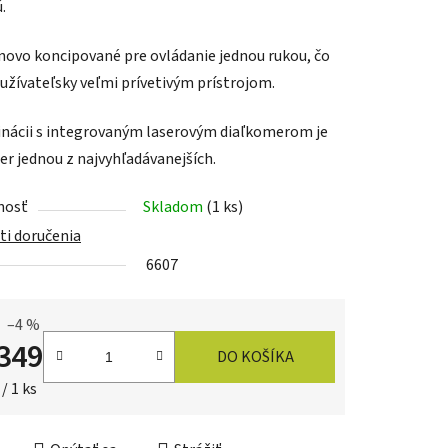
.
jnovo koncipované pre ovládanie jednou rukou, čo
 užívateľsky veľmi prívetivým prístrojom.
iek.
nácii s integrovaným laserovým diaľkomerom je
er jednou z najvyhľadávanejších.
nosť
Skladom
(1 ks)
i doručenia
6607
–4 %
349
DO KOŠÍKA
ková cena:
/ 1 ks