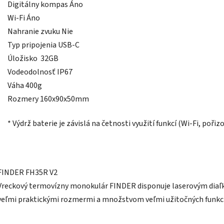
Digitálny kompas Áno
Wi-Fi Áno
Nahranie zvuku Nie
Typ pripojenia USB-C
Úložisko 32GB
Vodeodolnosť IP67
Váha 400g
Rozmery 160x90x50mm
* Výdrž baterie je závislá na četnosti využití funkcí (Wi-Fi, pořiz
FINDER FH35R V2
Vreckový termovízny monokulár FINDER disponuje laserovým dia
veľmi praktickými rozmermi a množstvom veľmi užitočných funkci