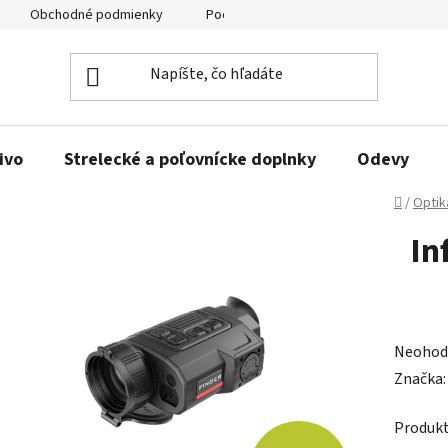
Obchodné podmienky
Podmienky ochrany osobných údajov
ivo
Strelecké a poľovnícke doplnky
Odevy
Domov
/
Optik
In
Prieme
Neohod
hodnot
Značka
produk
Produkt
je