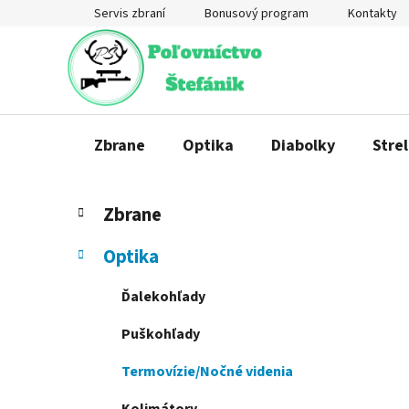
Prejsť
Servis zbraní
Bonusový program
Kontakty
na
obsah
Zbrane
Optika
Diabolky
Strel
B
K
Preskočiť
Zbrane
a
o
kategórie
t
č
Optika
e
n
g
ý
Ďalekohľady
ó
p
r
Puškohľady
a
i
e
n
Termovízie/Nočné videnia
e