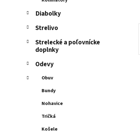
Kolimátory
l
Diabolky
Strelivo
Strelecké a poľovnícke
doplnky
Odevy
Obuv
Bundy
Nohavice
Tričká
Košele