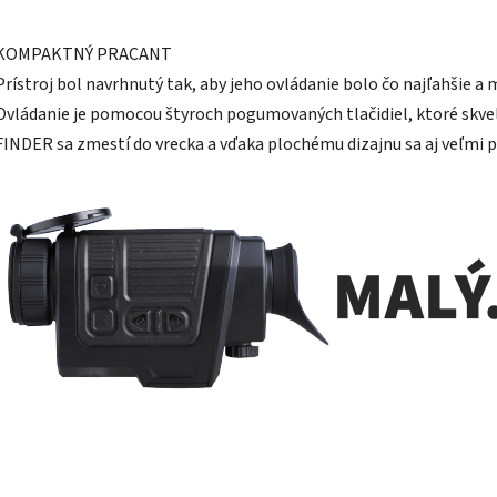
KOMPAKTNÝ PRACANT
Prístroj bol navrhnutý tak, aby jeho ovládanie bolo čo najľahšie a
Ovládanie je pomocou štyroch pogumovaných tlačidiel, ktoré skvele 
FINDER sa zmestí do vrecka a vďaka plochému dizajnu sa aj veľmi p