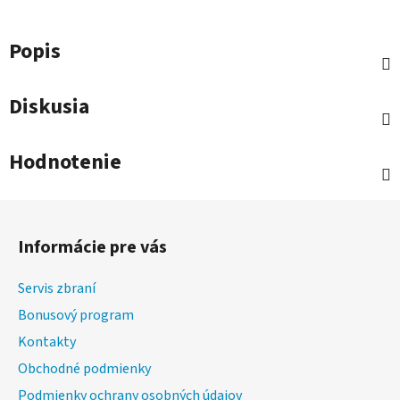
Popis
Diskusia
Hodnotenie
Z
á
Informácie pre vás
p
ä
Servis zbraní
t
Bonusový program
i
Kontakty
e
Obchodné podmienky
Podmienky ochrany osobných údajov