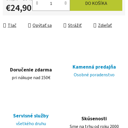
DO KOŠÍKA
€24,90
Jednotková cena:
Tlač
Opýtať sa
Strážiť
Zdieľať
Kamenná predajňa
Doručenie zdarma
Osobné poradenstvo
pri nákupe nad 150€
Servisné služby
Skúsenosti
všetkého druhu
Sme na trhu od roku 2000