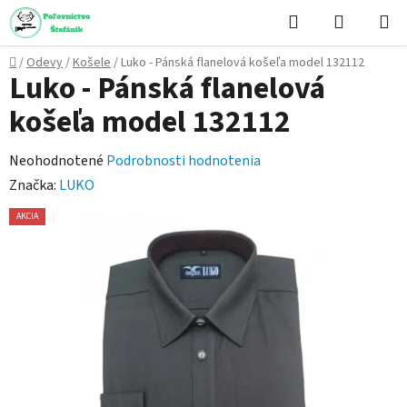
Prejsť
Hľadať
NÁKUP
na
KOŠÍK
obsah
Domov
/
Odevy
/
Košele
/
Luko - Pánská flanelová košeľa model 132112
Luko - Pánská flanelová
košeľa model 132112
Priemerné
Neohodnotené
Podrobnosti hodnotenia
hodnotenie
Značka:
LUKO
produktu
AKCIA
je
0,0
z
5
hviezdičiek.