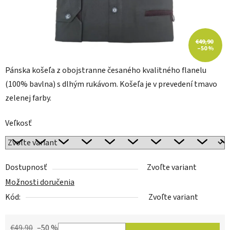
€49,90
–50 %
Pánska košeľa z obojstranne česaného kvalitného flanelu
(100% bavlna) s dlhým rukávom. Košeľa je v prevedení tmavo
zelenej farby.
Veľkosť
Dostupnosť
Zvoľte variant
Možnosti doručenia
Kód:
Zvoľte variant
€49,90
–50 %