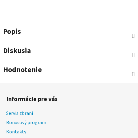
Popis
Diskusia
Hodnotenie
Z
á
Informácie pre vás
p
ä
Servis zbraní
t
Bonusový program
i
Kontakty
e