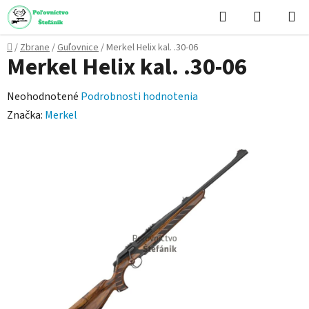
Prejsť
Hľadať
NÁKUP
na
KOŠÍK
obsah
Domov
/
Zbrane
/
Guľovnice
/
Merkel Helix kal. .30-06
Merkel Helix kal. .30-06
Priemerné
Neohodnotené
Podrobnosti hodnotenia
hodnotenie
Značka:
Merkel
produktu
je
0,0
z
5
hviezdičiek.