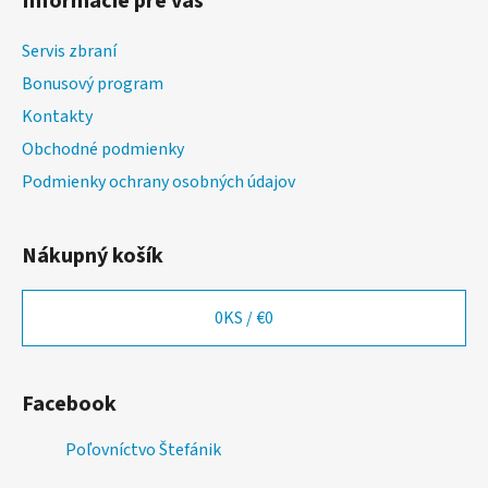
Informácie pre vás
p
ä
Servis zbraní
t
Bonusový program
i
Kontakty
e
Obchodné podmienky
Podmienky ochrany osobných údajov
Nákupný košík
0
KS /
€0
Facebook
Poľovníctvo Štefánik