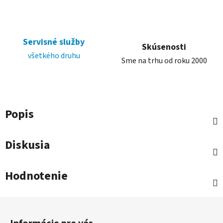
Servisné služby
Skúsenosti
všetkého druhu
Sme na trhu od roku 2000
Popis
Diskusia
Hodnotenie
Z
á