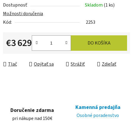
Dostupnosť
Skladom
(1 ks)
Možnosti doručenia
Kód:
2253
€3 629
DO KOŠÍKA
Jednotková cena:
Tlač
Opýtať sa
Strážiť
Zdieľať
Kamenná predajňa
Doručenie zdarma
Osobné poradenstvo
pri nákupe nad 150€