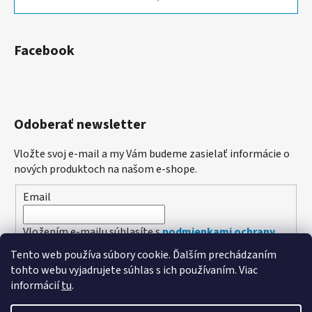
Facebook
Odoberať newsletter
Vložte svoj e-mail a my Vám budeme zasielať informácie o
nových produktoch na našom e-shope.
Email
Vložením e-mailu súhlasíte s
podmienkami ochrany
osobných údajov
Tento web používa súbory cookie. Ďalším prechádzaním
tohto webu vyjadrujete súhlas s ich používaním. Viac
PRIHLÁSIŤ SA
informácií
tu
.