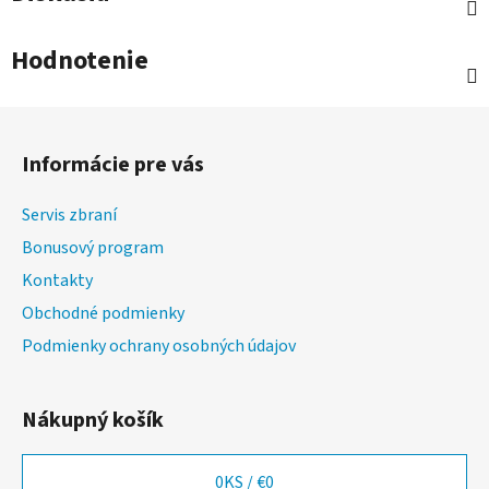
Hodnotenie
Z
á
Informácie pre vás
p
ä
Servis zbraní
t
Bonusový program
i
Kontakty
e
Obchodné podmienky
Podmienky ochrany osobných údajov
Nákupný košík
0
KS /
€0