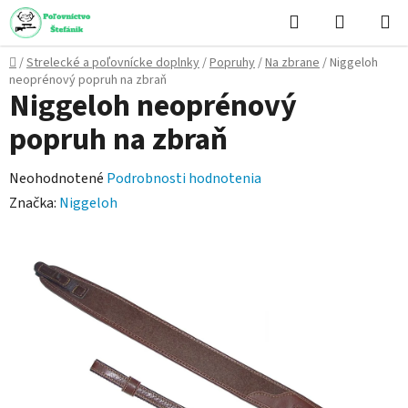
Prejsť
Hľadať
NÁKUP
na
KOŠÍK
obsah
Domov
/
Strelecké a poľovnícke doplnky
/
Popruhy
/
Na zbrane
/
Niggeloh
neoprénový popruh na zbraň
Niggeloh neoprénový
popruh na zbraň
Priemerné
Neohodnotené
Podrobnosti hodnotenia
hodnotenie
Značka:
Niggeloh
produktu
je
0,0
z
5
hviezdičiek.