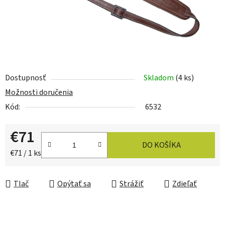
Dostupnosť
Skladom
(4 ks)
Možnosti doručenia
Kód:
6532
€71
DO KOŠÍKA
Jednotková cena:
€71 / 1 ks
Tlač
Opýtať sa
Strážiť
Zdieľať