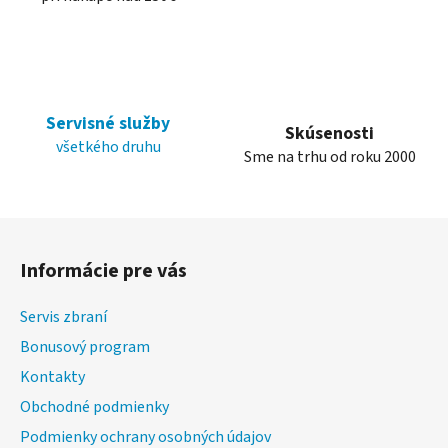
Servisné služby
Skúsenosti
všetkého druhu
Sme na trhu od roku 2000
Z
á
Informácie pre vás
p
ä
Servis zbraní
t
Bonusový program
i
Kontakty
e
Obchodné podmienky
Podmienky ochrany osobných údajov