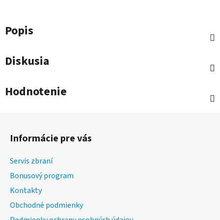
Popis
Diskusia
Hodnotenie
Z
á
Informácie pre vás
p
ä
Servis zbraní
t
Bonusový program
i
Kontakty
e
Obchodné podmienky