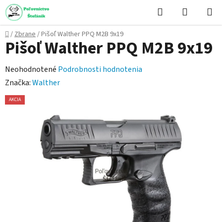
Prejsť
Hľadať
NÁKUP
na
KOŠÍK
obsah
Domov
/
Zbrane
/
Pišoľ Walther PPQ M2B 9x19
Pišoľ Walther PPQ M2B 9x19
Priemerné
Neohodnotené
Podrobnosti hodnotenia
hodnotenie
Značka:
Walther
produktu
AKCIA
je
0,0
z
5
hviezdičiek.