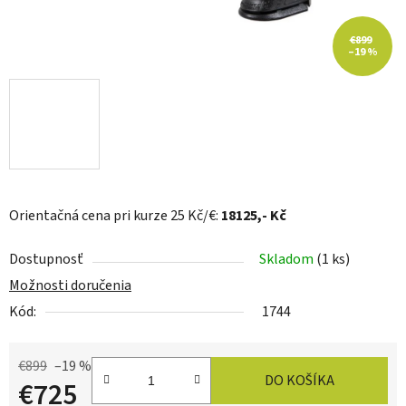
€899
–19 %
Orientačná cena pri kurze 25 Kč/€:
18125
,- Kč
Dostupnosť
Skladom
(1 ks)
Možnosti doručenia
Kód:
1744
€899
–19 %
DO KOŠÍKA
€725