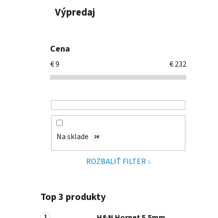
Výpredaj
Cena
€
9
€
232
Na sklade
26
ROZBALIŤ FILTER
Top 3 produkty
H&N Hornet 5,5mm