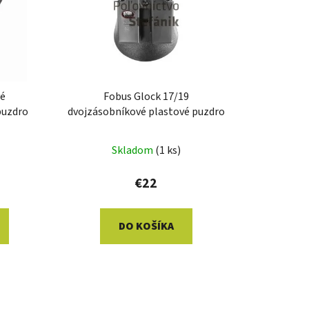
e
p
r
o
d
u
vé
Fobus Glock 17/19
k
puzdro
dvojzásobníkové plastové puzdro
t
o
Skladom
(1 ks)
v
€22
DO KOŠÍKA