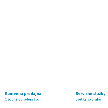
s
u
Kamenná predajňa
Servisné služby
Osobné poradenstvo
všetkého druhu