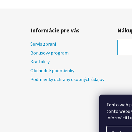
Z
á
Informácie pre vás
Nákup
p
ä
Servis zbraní
t
Bonusový program
i
Kontakty
e
Obchodné podmienky
Podmienky ochrany osobných údajov
Tento web p
tohto webu v
informácií
t