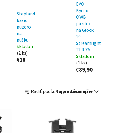
EVO
Kydex
Stepland
OWB
basic
puzdro
puzdro
na Glock
na
19 +
pušku
Streamlight
Skladom
TLR 7A
(2 ks)
Skladom
€18
(1 ks)
€89,90
R
Radiť podľa:
Najpredávanejšie
a
d
e
n
i