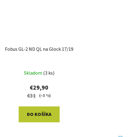
Fobus GL-2 ND QL na Glock 17/19
Skladom
(3 ks)
€29,90
€31
(–3 %)
DO KOŠÍKA