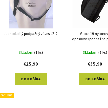
s
p
r
o
d
Jednoduchý podpažný záves JZ-2
Glock 19 nylono
u
opaskové/podpažné 
k
t
Skladom
(1 ks)
Skladom
(1 ks)
o
v
€25,90
€35,90
DO KOŠÍKA
DO KOŠÍKA
OBĽÚBENÉ