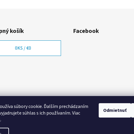
ný košík
Facebook
0
KS /
€0
oužíva súbory cookie. Ďalším prechádzaním
Odmietnuť
yjadrujete súhlas s ich používaním. Viac
u
.