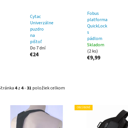
Fobus
Cytac
platforma
Univerzálne
QuickLock
puzdro
s
na
pádlom
pištoľ
Skladom
Do 7 dní
(2 ks)
€24
€9,99
Stránka
4
z
4
-
31
položiek celkom
V
OBĽÚBENÉ
ý
p
i