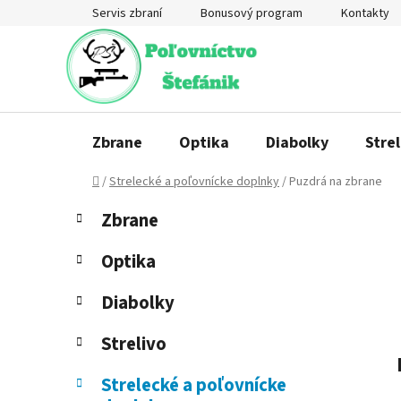
Prejsť
Servis zbraní
Bonusový program
Kontakty
na
obsah
Zbrane
Optika
Diabolky
Strel
Domov
/
Strelecké a poľovnícke doplnky
/
Puzdrá na zbrane
B
K
Preskočiť
Zbrane
a
o
kategórie
t
č
Optika
e
n
g
ý
Diabolky
ó
p
r
Strelivo
a
i
e
n
Strelecké a poľovnícke
e