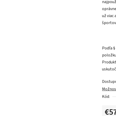
najpouž
0,0
oprávnen
z
už viac
5
športovú
hviezdič
Podľa §
položku
Produkt
uskutoč
Dostup
Možnost
Kód:
€5