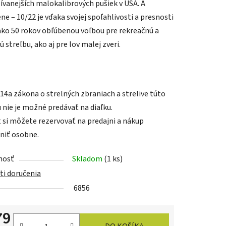
ívanejších malokalibrových pušiek v USA. A
e – 10/22 je vďaka svojej spoľahlivosti a presnosti
 ako 50 rokov obľúbenou voľbou pre rekreačnú a
 streľbu, ako aj pre lov malej zveri.
iek.
 14a zákona o strelných zbraniach a strelive
túto
 nie je možné predávať na diaľku.
 si môžete rezervovať na predajni a nákup
niť osobne.
nosť
Skladom
(1 ks)
i doručenia
6856
79