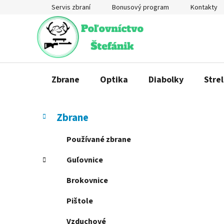
Prejsť
Servis zbraní
Bonusový program
Kontakty
na
obsah
Zbrane
Optika
Diabolky
Strel
B
K
Preskočiť
Zbrane
a
o
kategórie
t
č
Používané zbrane
e
n
g
Guľovnice
ý
ó
p
r
Brokovnice
a
i
e
n
Pištole
e
Vzduchové