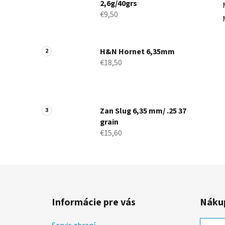
2,6g/40grs
€9,50
H&N Hornet 6,35mm
€18,50
Zan Slug 6,35 mm/ .25 37
grain
€15,60
Z
á
Informácie pre vás
Nákup
p
ä