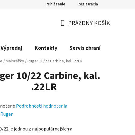
Prihlásenie
Registrácia
PRÁZDNY KOŠÍK
NÁKUPNÝ
KOŠÍK
Výpredaj
Kontakty
Servis zbraní
Bonusov
ne
/
Malorážky
/
Ruger 10/22 Carbine, kal. .22LR
ger 10/22 Carbine, kal.
.22LR
rné
notené
Podrobnosti hodnotenia
enie
:
Ruger
tu
0/22 je jednou z najpopulárnejších a