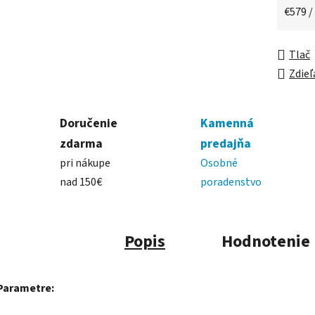
Jednot
€579 /
Tlač
Zdieľ
Doručenie
Kamenná
zdarma
predajňa
pri nákupe
Osobné
nad 150€
poradenstvo
Popis
Hodnotenie
Parametre: