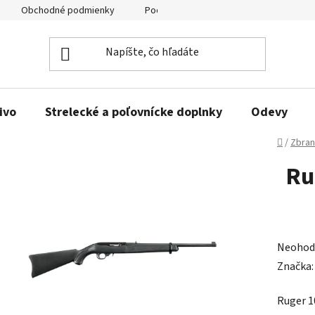
Obchodné podmienky
Podmienky ochrany osobných údajov
ivo
Strelecké a poľovnícke doplnky
Odevy
Domov
/
Zbra
Ru
Prieme
Neohod
hodnot
Značka
produk
Ruger 1
je