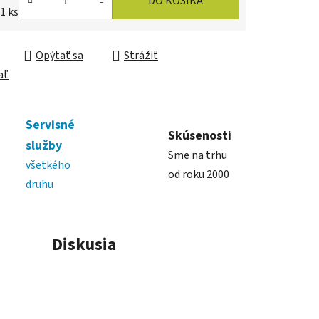
DO KOŠÍKA
ková cena:
 1 ks
Opýtať sa
Strážiť
ať
Servisné
Skúsenosti
služby
Sme na trhu
všetkého
od roku 2000
druhu
Diskusia