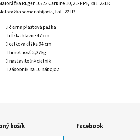
Malorážka Ruger 10/22 Carbine 10/22-RPF, kal. .22LR
Malorážka samonabíjacia, kal. .22LR
čierna plastová pažba
dĺžka hlavne 47 cm
celková dĺžka 94 cm
hmotnosť 2,27kg
nastaviteľný cieľnik
zásobník na 10 nábojov.
ný košík
Facebook