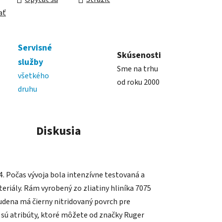
ať
Servisné
Skúsenosti
služby
Sme na trhu
všetkého
od roku 2000
druhu
Diskusia
. Počas vývoja bola intenzívne testovaná a
teriály. Rám vyrobený zo zliatiny hliníka 7075
dena má čierny nitridovaný povrch pre
 sú atribúty, ktoré môžete od značky Ruger