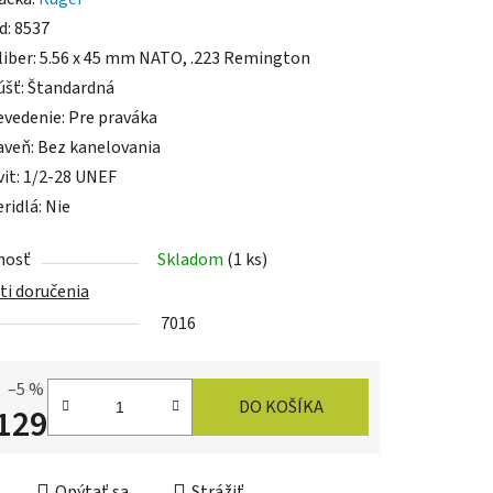
d:
8537
iber:
5.56 x 45 mm NATO
,
.223 Remington
úšť:
Štandardná
evedenie:
Pre praváka
iek.
aveň:
Bez kanelovania
it:
1/2-28 UNEF
ridlá:
Nie
nosť
Skladom
(1 ks)
i doručenia
7016
–5 %
DO KOŠÍKA
129
ková cena:
Opýtať sa
Strážiť