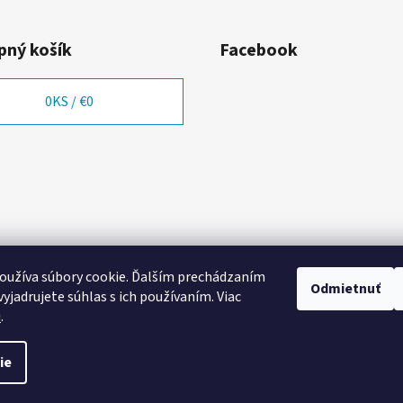
ný košík
Facebook
0
KS /
€0
oužíva súbory cookie. Ďalším prechádzaním
Odmietnuť
yjadrujete súhlas s ich používaním. Viac
u
.
ie
va vyhradené.
Upraviť nastavenie cookies