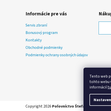
Z
á
Informácie pre vás
Nákup
p
ä
Servis zbraní
t
Bonusový program
i
Kontakty
e
Obchodné podmienky
Podmienky ochrany osobných údajov
Tento web p
tohto webu v
informácií
t
Nastaven
Copyright 2026
Poľovníctvo Štefánik
. Všetky prá