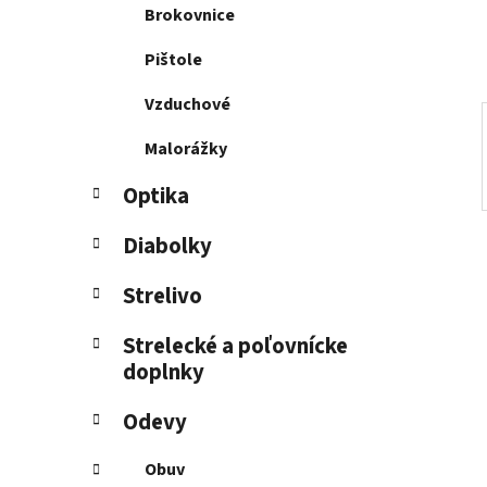
e
Brokovnice
l
Pištole
Vzduchové
Malorážky
Optika
Diabolky
Strelivo
Strelecké a poľovnícke
doplnky
Odevy
Obuv