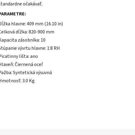
štandardne očakávať.
PARAMETRE:
Dĺžka hlavne: 409 mm (16.10 in)
Celková dĺžka: 820-900 mm
Kapacita zásobníka: 10
Stúpanie vývrtu hlavne: 1:8 RH
Picatinny lišta: ano
Hlaveň: Čiernená oceľ
Pažba: Syntetická výsuvná
Hmotnosť: 3.0 Kg