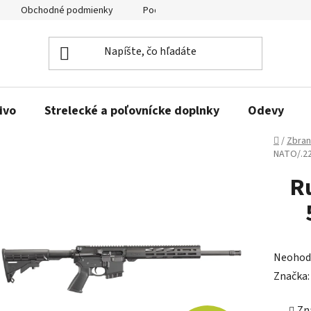
Obchodné podmienky
Podmienky ochrany osobných údajov
ivo
Strelecké a poľovnícke doplnky
Odevy
Domov
/
Zbra
NATO/.2
Ru
Prieme
Neohod
hodnot
Značka
produk
Zn