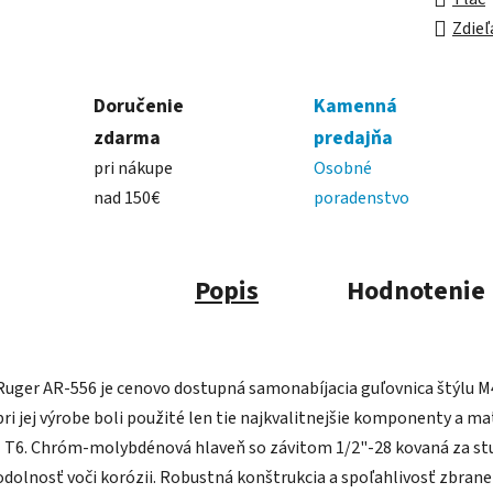
Zdieľ
Doručenie
Kamenná
zdarma
predajňa
pri nákupe
Osobné
nad 150€
poradenstvo
Popis
Hodnotenie
Ruger AR-556 je cenovo dostupná samonabíjacia guľovnica štýlu M4
pri jej výrobe boli použité len tie najkvalitnejšie komponenty a ma
- T6. Chróm-molybdénová hlaveň so závitom 1/2"-28 kovaná za stu
odolnosť voči korózii. Robustná konštrukcia a spoľahlivosť zbrane