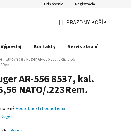
Prihlásenie
Registrácia
PRÁZDNY KOŠÍK
NÁKUPNÝ
KOŠÍK
Výpredaj
Kontakty
Servis zbraní
Bonusov
ne
/
Guľovnice
/
Ruger AR-556 8537, kal. 5,56
23Rem.
ger AR-556 8537, kal.
5,56 NATO/.223Rem.
rné
notené
Podrobnosti hodnotenia
enie
:
Ruger
tu
ačka:
Ruger