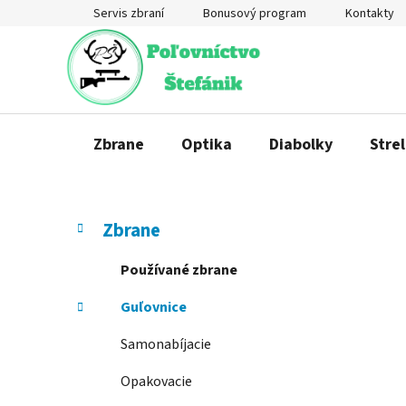
Prejsť
Servis zbraní
Bonusový program
Kontakty
na
obsah
Zbrane
Optika
Diabolky
Strel
B
K
Preskočiť
Zbrane
a
o
kategórie
t
č
Používané zbrane
e
n
g
Guľovnice
ý
ó
p
r
Samonabíjacie
a
i
e
n
Opakovacie