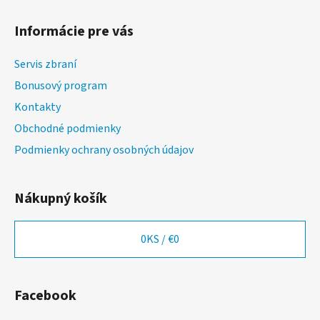
Z
á
á
d
Informácie pre vás
p
a
ä
c
Servis zbraní
t
i
Bonusový program
i
e
p
Kontakty
e
r
Obchodné podmienky
v
Podmienky ochrany osobných údajov
k
y
v
Nákupný košík
ý
p
i
0
KS /
€0
s
u
Facebook