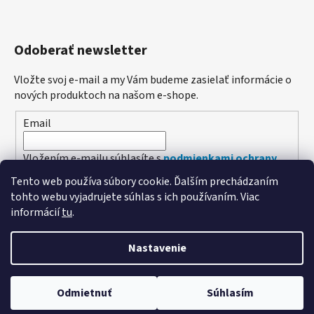
Odoberať newsletter
Vložte svoj e-mail a my Vám budeme zasielať informácie o
nových produktoch na našom e-shope.
Email
Vložením e-mailu súhlasíte s
podmienkami ochrany
osobných údajov
Tento web používa súbory cookie. Ďalším prechádzaním
tohto webu vyjadrujete súhlas s ich používaním. Viac
PRIHLÁSIŤ SA
informácií
tu
.
Nastavenie
Vytvoril Shoptet
Odmietnuť
Súhlasím
Copyright 2026
Poľovníctvo Štefánik
. Všetky práva
vyhradené.
Upraviť nastavenie cookies