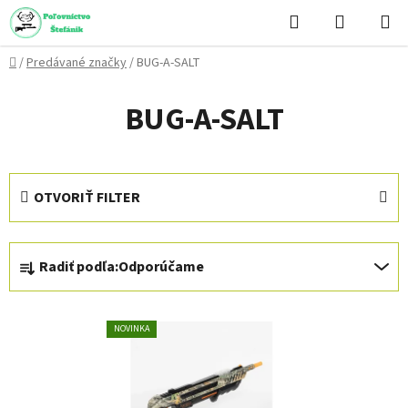
Prejsť
Hľadať
NÁKUP
na
KOŠÍK
obsah
Domov
/
Predávané značky
/
BUG-A-SALT
BUG-A-SALT
OTVORIŤ FILTER
R
Radiť podľa:
Odporúčame
a
d
V
e
NOVINKA
ý
n
p
i
i
e