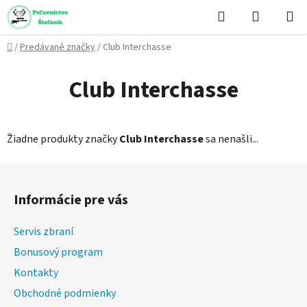
Prejsť
Hľadať
NÁKUP
na
KOŠÍK
obsah
Domov
/
Predávané značky
/
Club Interchasse
Club Interchasse
Žiadne produkty značky
Club Interchasse
sa nenašli...
Z
á
Informácie pre vás
p
ä
Servis zbraní
t
Bonusový program
i
Kontakty
e
Obchodné podmienky