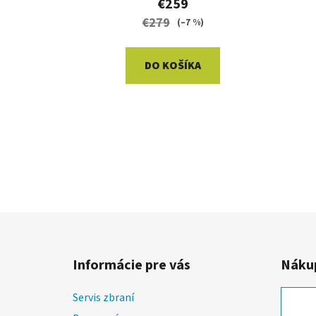
€259
€279
(–7 %)
DO KOŠÍKA
Z
á
Informácie pre vás
Nákup
p
ä
Servis zbraní
t