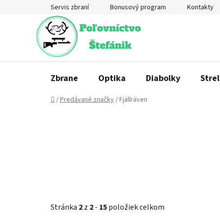
Prejsť
Servis zbraní
Bonusový program
Kontakty
na
obsah
Zbrane
Optika
Diabolky
Strel
Domov
/
Predávané značky
/
Fjällräven
Stránka
2
z
2
-
15
položiek celkom