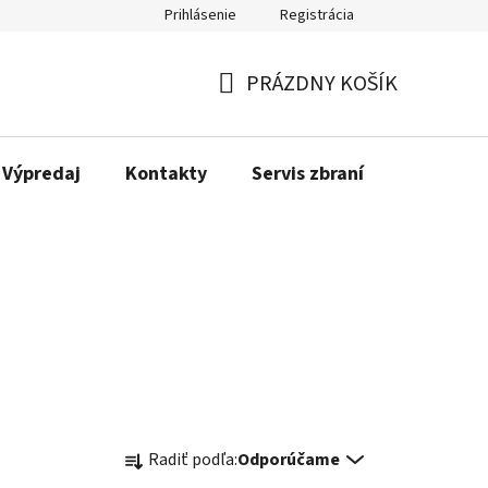
Prihlásenie
Registrácia
PRÁZDNY KOŠÍK
NÁKUPNÝ
KOŠÍK
Výpredaj
Kontakty
Servis zbraní
Bonusov
R
Radiť podľa:
Odporúčame
a