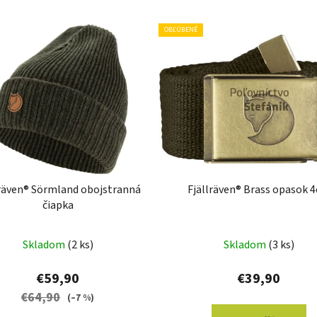
OBĽÚBENÉ
lräven® Sörmland obojstranná
Fjällräven® Brass opasok 
čiapka
Skladom
(2 ks)
Skladom
(3 ks)
€59,90
€39,90
€64,90
(–7 %)