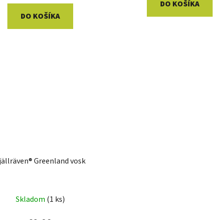
DO KOŠÍKA
DO KOŠÍKA
jällräven® Greenland vosk
Skladom
(1 ks)