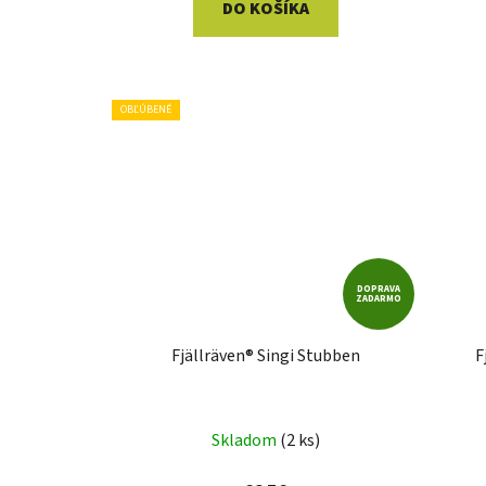
DO KOŠÍKA
OBĽÚBENÉ
DOPRAVA
ZADARMO
Fjällräven® Singi Stubben
F
Skladom
(2 ks)