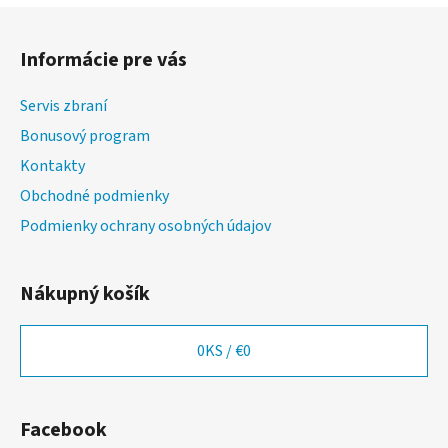
l
Z
á
á
d
Informácie pre vás
p
a
ä
c
Servis zbraní
t
i
Bonusový program
i
e
p
Kontakty
e
r
Obchodné podmienky
v
Podmienky ochrany osobných údajov
k
y
v
Nákupný košík
ý
p
i
0
KS /
€0
s
u
Facebook