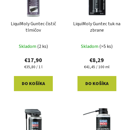
s
p
p
r
r
o
o
LiquiMoly Guntec čistič
LiquiMoly Guntec tuk na
d
tlmičov
zbrane
d
u
u
k
k
Skladom
(2 ks)
Skladom
(>5 ks)
t
t
o
€17,90
€8,29
o
v
Jednotková
Jednotková
€35,80 / 1 l
€41,45 / 100 ml
v
cena:
cena:
DO KOŠÍKA
DO KOŠÍKA