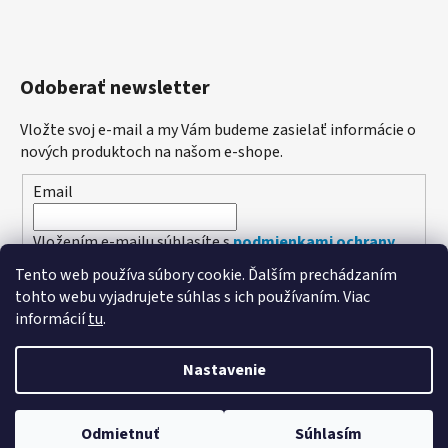
Odoberať newsletter
Vložte svoj e-mail a my Vám budeme zasielať informácie o
nových produktoch na našom e-shope.
Email
Vložením e-mailu súhlasíte s
podmienkami ochrany
osobných údajov
Tento web používa súbory cookie. Ďalším prechádzaním
tohto webu vyjadrujete súhlas s ich používaním. Viac
PRIHLÁSIŤ SA
informácií
tu
.
Nastavenie
Vytvoril Shoptet
Odmietnuť
Súhlasím
Copyright 2026
Poľovníctvo Štefánik
. Všetky práva