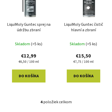
LiquiMoly Guntec sprej na
LiquiMoly Guntec čistič
údržbu zbraní
hlavní a zbraní
Skladom
(>5 ks)
Skladom
(>5 ks)
€12,99
€15,50
Jednotková
Jednotková
€6,50 / 100 ml
€7,75 / 100 ml
cena:
cena:
DO KOŠÍKA
DO KOŠÍKA
4
položiek celkom
O
v