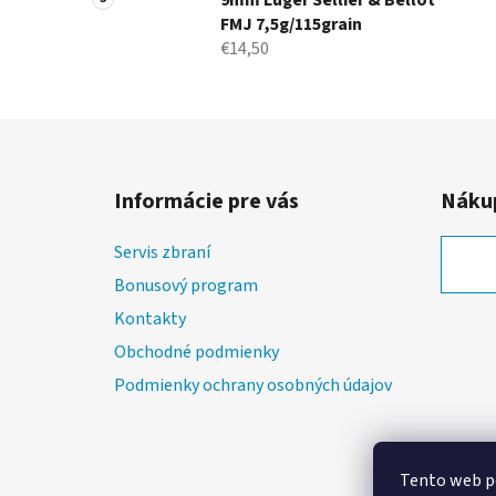
9mm Luger Sellier & Bellot
FMJ 7,5g/115grain
€14,50
Z
á
Informácie pre vás
Nákup
p
ä
Servis zbraní
t
Bonusový program
i
Kontakty
e
Obchodné podmienky
Podmienky ochrany osobných údajov
Tento web p