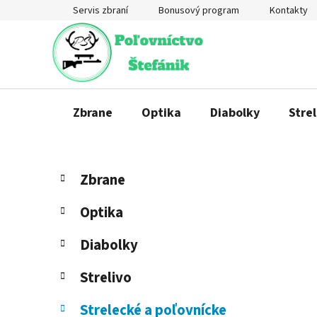
Prejsť
Servis zbraní
Bonusový program
Kontakty
na
obsah
Zbrane
Optika
Diabolky
Strel
B
K
Preskočiť
Zbrane
a
o
kategórie
t
č
Optika
e
n
g
ý
Diabolky
ó
p
r
Strelivo
a
i
e
n
Strelecké a poľovnícke