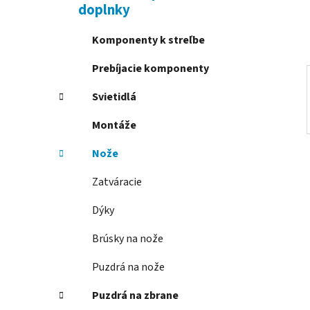
e
doplnky
l
Komponenty k streľbe
Prebíjacie komponenty
Svietidlá
Montáže
Nože
Zatváracie
Dýky
Brúsky na nože
Puzdrá na nože
Puzdrá na zbrane