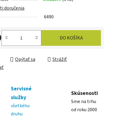
i doručenia
6490
iek.
9
DO KOŠÍKA
ková cena:
Opýtať sa
Strážiť
ať
Servisné
Skúsenosti
služby
Sme na trhu
všetkého
od roku 2000
druhu