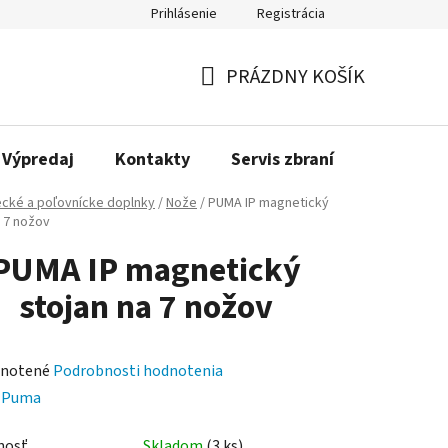
Prihlásenie
Registrácia
PRÁZDNY KOŠÍK
NÁKUPNÝ
KOŠÍK
Výpredaj
Kontakty
Servis zbraní
Bonusov
ecké a poľovnícke doplnky
/
Nože
/
PUMA IP magnetický
a 7 nožov
PUMA IP magnetický
stojan na 7 nožov
rné
notené
Podrobnosti hodnotenia
enie
:
Puma
tu
nosť
Skladom
(3 ks)