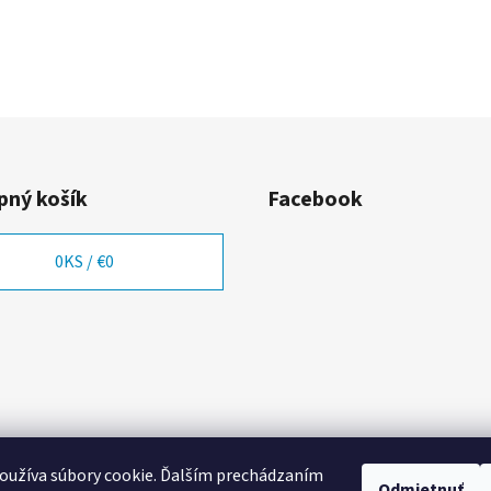
ný košík
Facebook
0
KS /
€0
oužíva súbory cookie. Ďalším prechádzaním
Odmietnuť