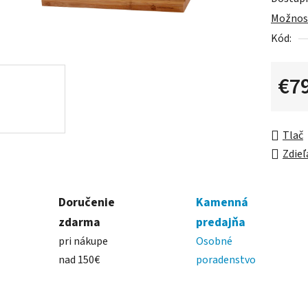
je
Možnost
0,0
Kód:
z
5
hviezdič
€7
Jednot
Tlač
Zdieľ
Doručenie
Kamenná
zdarma
predajňa
pri nákupe
Osobné
nad 150€
poradenstvo