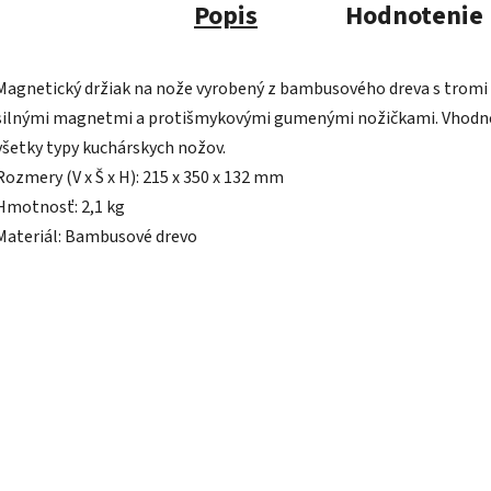
Popis
Hodnotenie
Magnetický držiak na nože vyrobený z bambusového dreva s tromi
silnými magnetmi a protišmykovými gumenými nožičkami. Vhodn
všetky typy kuchárskych nožov.
Rozmery (V x Š x H): 215 x 350 x 132 mm
Hmotnosť: 2,1 kg
Materiál: Bambusové drevo