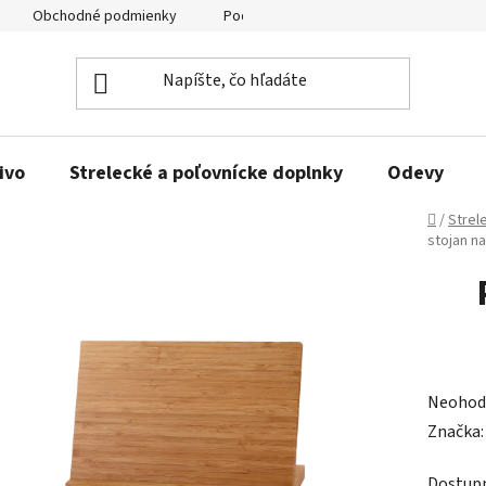
Obchodné podmienky
Podmienky ochrany osobných údajov
ivo
Strelecké a poľovnícke doplnky
Odevy
Domov
/
Strel
stojan n
Prieme
Neohod
hodnot
Značka
produk
Dostup