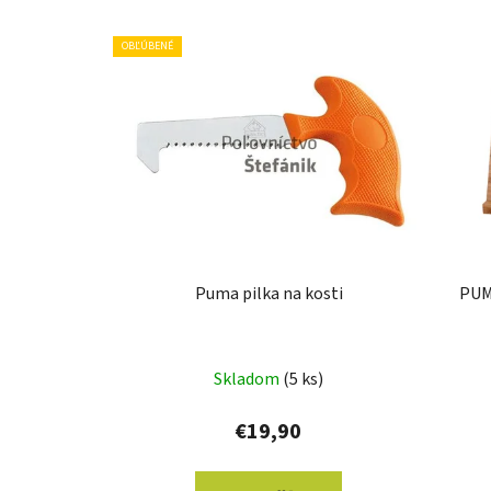
V
OBĽÚBENÉ
ý
p
i
s
p
r
o
d
u
Puma pilka na kosti
PUM
k
t
o
Skladom
(5 ks)
v
€19,90