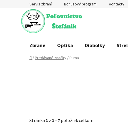
Prejsť
Servis zbraní
Bonusový program
Kontakty
na
obsah
Zbrane
Optika
Diabolky
Strel
Domov
/
Predávané značky
/
Puma
Stránka
1
z
1
-
7
položiek celkom