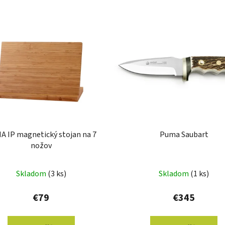
A IP magnetický stojan na 7
Puma Saubart
nožov
Skladom
(3 ks)
Skladom
(1 ks)
€79
€345