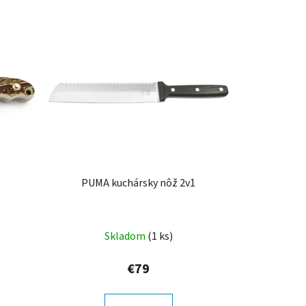
d
e
n
i
e
p
r
o
d
u
k
PUMA kuchársky nôž 2v1
t
o
v
Skladom
(1 ks)
€79