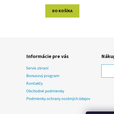
DO KOŠÍKA
Z
á
Informácie pre vás
Nákup
p
ä
Servis zbraní
t
Bonusový program
i
Kontakty
e
Obchodné podmienky
Podmienky ochrany osobných údajov