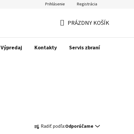
Prihlásenie
Registrácia
PRÁZDNY KOŠÍK
NÁKUPNÝ
KOŠÍK
Výpredaj
Kontakty
Servis zbraní
Bonusov
R
Radiť podľa:
Odporúčame
a